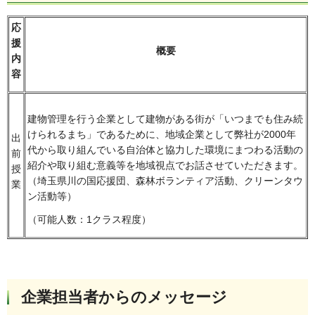
応
援
概要
内
容
建物管理を行う企業として建物がある街が「いつまでも住み続
けられるまち」であるために、地域企業として弊社が2000年
出
代から取り組んでいる自治体と協力した環境にまつわる活動の
前
紹介や取り組む意義等を地域視点でお話させていただきます。
授
（埼玉県川の国応援団、森林ボランティア活動、クリーンタウ
業
ン活動等）
（可能人数：1クラス程度）
企業担当者からのメッセージ