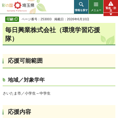
彩の国 埼玉県
緊急・防
情報を探す
メニュー
災
ページ番号：253003
掲載日：2026年6月10日
毎日興業株式会社（環境学習応援
隊）
応援可能範囲
地域／対象学年
さいたま市／小学生～中学生
応援内容