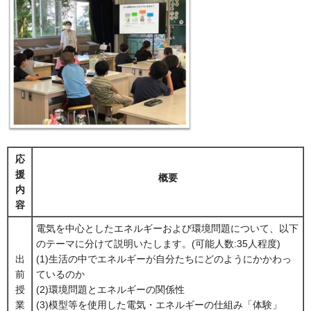
応
援
概要
内
容
電気を中心としたエネルギーおよび環境問題について、以下
のテーマに分けて説明いたします。(可能人数:35人程度)
出
(1)生活の中でエネルギーが自分たちにどのようにかかわっ
前
ているのか
授
(2)環境問題とエネルギーの関係性
業
(3)模型等を使用した電気・エネルギーの仕組み「体験」