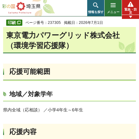
彩の国 埼玉県
緊急・防
情報を探す
メニュー
災
ページ番号：237305
掲載日：2026年7月1日
東京電力パワーグリッド株式会社
（環境学習応援隊）
応援可能範囲
地域／対象学年
県内全域（応相談） ／小学4年生～6年生
応援内容