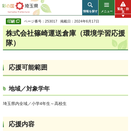
彩の国 埼玉県
緊急・防
情報を探す
メニュー
災
ページ番号：253017
掲載日：2024年6月17日
株式会社篠崎運送倉庫（環境学習応援
隊）
応援可能範囲
地域／対象学年
埼玉県内全域／小学4年生～高校生
応援内容