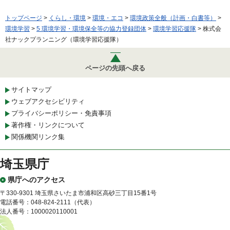
トップページ
>
くらし・環境
>
環境・エコ
>
環境政策全般（計画・白書等）
>
環境学習
>
5 環境学習・環境保全等の協力登録団体
>
環境学習応援隊
> 株式会
社ナックプランニング（環境学習応援隊）
ページの先頭へ戻る
サイトマップ
ウェブアクセシビリティ
プライバシーポリシー・免責事項
著作権・リンクについて
関係機関リンク集
埼玉県庁
県庁へのアクセス
〒330-9301 埼玉県さいたま市浦和区高砂三丁目15番1号
電話番号：048-824-2111（代表）
法人番号：1000020110001