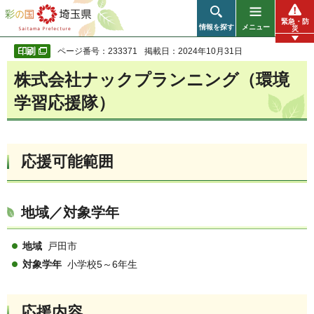
彩の国 埼玉県
緊急・防
情報を探す
メニュー
災
ページ番号：233371
掲載日：2024年10月31日
株式会社ナックプランニング（環境
学習応援隊）
応援可能範囲
地域／対象学年
地域
戸田市
対象学年
小学校5～6年生
応援内容