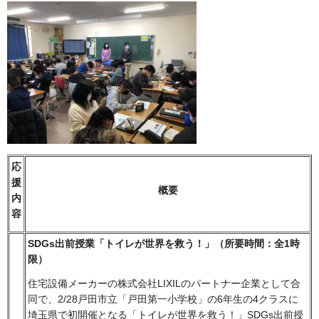
応
援
概要
内
容
SDGs出前授業「トイレが世界を救う！」（所要時間：全1時
限）
住宅設備メーカーの株式会社LIXILのパートナー企業として合
同で、2/28戸田市立「戸田第一小学校」の6年生の4クラスに
埼玉県で初開催となる「トイレが世界を救う！」SDGs出前授