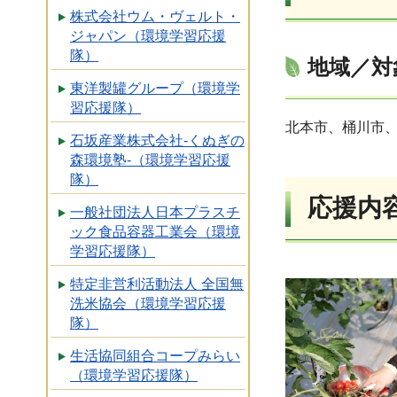
株式会社ウム・ヴェルト・
ジャパン（環境学習応援
隊）
地域／対
東洋製罐グループ（環境学
習応援隊）
北本市、桶川市
石坂産業株式会社-くぬぎの
森環境塾-（環境学習応援
隊）
応援内
一般社団法人日本プラスチ
ック食品容器工業会（環境
学習応援隊）
特定非営利活動法人 全国無
洗米協会（環境学習応援
隊）
生活協同組合コープみらい
（環境学習応援隊）