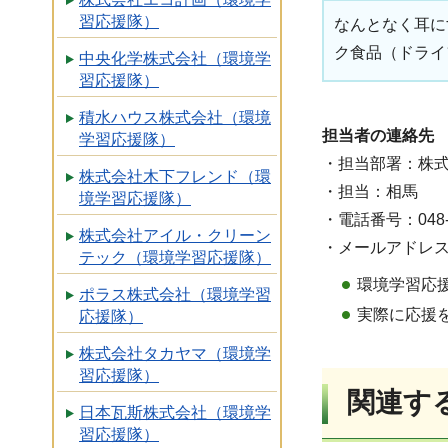
習応援隊）
なんとなく耳に
ク食品（ドライ
中央化学株式会社（環境学
習応援隊）
積水ハウス株式会社（環境
担当者の連絡先
学習応援隊）
・担当部署：株
株式会社木下フレンド（環
・担当：相馬
境学習応援隊）
・電話番号：048-
株式会社アイル・クリーン
・メールアドレス：nova
テック（環境学習応援隊）
環境学習応援
ポラス株式会社（環境学習
実際に応援
応援隊）
株式会社タカヤマ（環境学
習応援隊）
関連す
日本瓦斯株式会社（環境学
習応援隊）