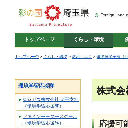
彩の国 埼玉県
Foreign Langu
トップページ
くらし・環境
トップページ
>
くらし・環境
>
環境・エコ
>
環境政策全般（
環境学習応援隊
株式会
東京ガス株式会社 埼玉支社
（環境学習応援隊）
ファインモータースクール
応援可
（環境学習応援隊）