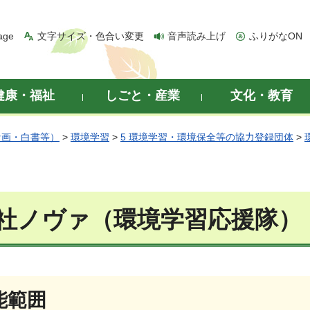
age
文字サイズ・色合い変更
音声読み上げ
ふりがなON
健康・福祉
しごと・産業
文化・教育
計画・白書等）
>
環境学習
>
5 環境学習・環境保全等の協力登録団体
>
社ノヴァ（環境学習応援隊）
能範囲