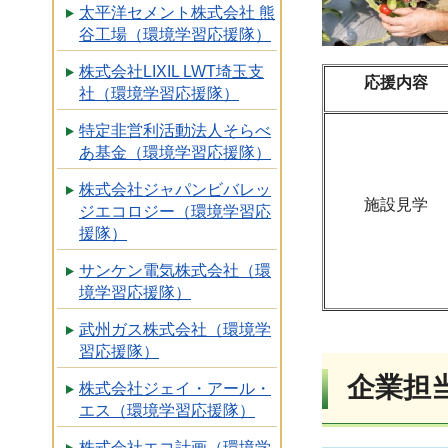
太平洋セメント株式会社 熊
谷工場（環境学習応援隊）
株式会社LIXIL LWT埼玉支
応援内容
社（環境学習応援隊）
特定非営利活動法人そらべ
あ基金（環境学習応援隊）
株式会社ジャパンビバレッ
施設見学
ジエコロジー（環境学習応
援隊）
サンケン電気株式会社（環
境学習応援隊）
武州ガス株式会社（環境学
習応援隊）
企業担
株式会社ジェイ・アール・
エス（環境学習応援隊）
株式会社エコ計画（環境学