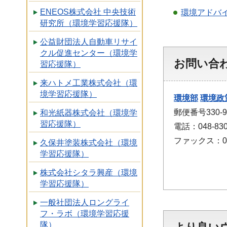
ENEOS株式会社 中央技術
環境アドバ
研究所（環境学習応援隊）
公益財団法人自動車リサイ
クル促進センター（環境学
お問い合
習応援隊）
来ハトメ工業株式会社（環
境学習応援隊）
環境部
環境政
郵便番号330
和光紙器株式会社（環境学
習応援隊）
電話：048-830
ファックス：048
久保井塗装株式会社（環境
学習応援隊）
株式会社シタラ興産（環境
学習応援隊）
一般社団法人ロングライ
フ・ラボ（環境学習応援
隊）