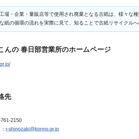
工場・企業・量販店等で使用され廃棄となる古紙は、様々な種
な紙の循環の流れを実際に見て、知ることで古紙リサイクルへ
こんの 春日部営業所のホームページ
r.jp/
絡先
61-2150
ス：
r-shinozaki@konno.gr.jp