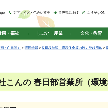
age
文字サイズ・色合い変更
音声読み上げ
ふりがなON
健康・福祉
しごと・産業
文化・教育
計画・白書等）
>
環境学習
>
5 環境学習・環境保全等の協力登録団体
>
社こんの 春日部営業所（環