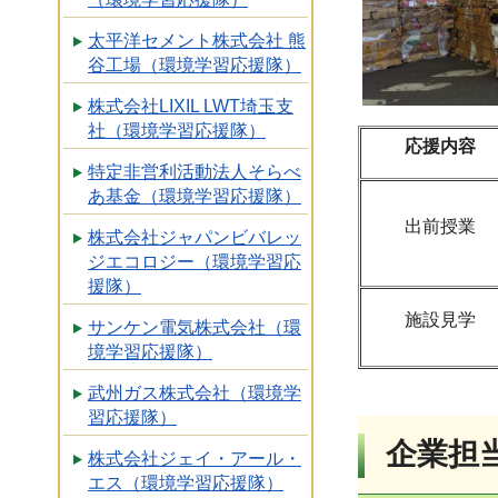
太平洋セメント株式会社 熊
谷工場（環境学習応援隊）
株式会社LIXIL LWT埼玉支
社（環境学習応援隊）
応援内容
特定非営利活動法人そらべ
あ基金（環境学習応援隊）
出前授業
株式会社ジャパンビバレッ
ジエコロジー（環境学習応
援隊）
施設見学
サンケン電気株式会社（環
境学習応援隊）
武州ガス株式会社（環境学
習応援隊）
企業担
株式会社ジェイ・アール・
エス（環境学習応援隊）