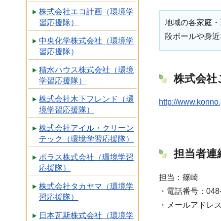
株式会社エコ計画（環境学
地域の各家庭・
習応援隊）
段ボールや身近
中央化学株式会社（環境学
習応援隊）
積水ハウス株式会社（環境
株式会社
学習応援隊）
株式会社木下フレンド（環
http://www.konno.g
境学習応援隊）
株式会社アイル・クリーン
テック（環境学習応援隊）
担当者連
ポラス株式会社（環境学習
応援隊）
担当：篠崎
株式会社タカヤマ（環境学
・電話番号：048-7
習応援隊）
・メールアドレ
日本瓦斯株式会社（環境学