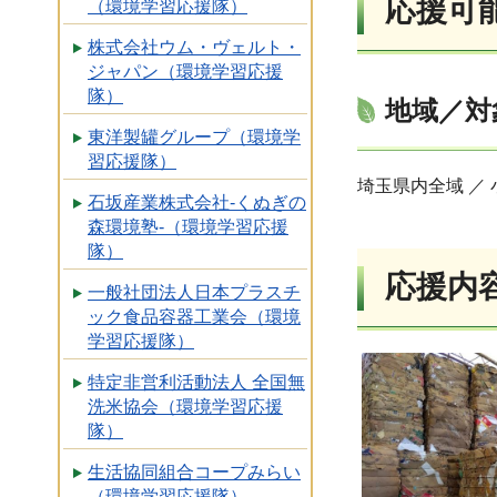
応援可
（環境学習応援隊）
株式会社ウム・ヴェルト・
ジャパン（環境学習応援
隊）
地域／対
東洋製罐グループ（環境学
習応援隊）
埼玉県内全域 ／
石坂産業株式会社-くぬぎの
森環境塾-（環境学習応援
隊）
応援内
一般社団法人日本プラスチ
ック食品容器工業会（環境
学習応援隊）
特定非営利活動法人 全国無
洗米協会（環境学習応援
隊）
生活協同組合コープみらい
（環境学習応援隊）