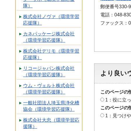
隊）
郵便番号330
電話：048-830
株式会社ノヴァ（環境学習
応援隊）
ファックス：048
カネパッケージ株式会社
（環境学習応援隊）
株式会社デリモ（環境学習
応援隊）
リコージャパン株式会社
より良い
（環境学習応援隊）
ウム・ヴェルト株式会社
このページの
（環境学習応援隊）
1：役に立
一般社団法人埼玉県浄化槽
このページの
協会（環境学習応援隊）
1：見つけ
株式会社大忠（環境学習応
援隊）