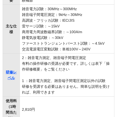
要
験機器
雑音電力試験：30MHz～300MHz
雑音端子間電圧測定：9kHz～30MHz
高調波・フリッカ試験：IEC/JIS
主な仕
雷サージ試験：～15kV
様
商用電力周波数磁界試験：～100A/m
静電気放電試験：～30kV
ファーストトランジェントバースト試験：～4.5kV
交流電源電圧変動試験：単相100V～240V
2：雑音電力測定、雑音端子間電圧測定
有料の操作研修の受講が必要です。詳しくは表下「操
作研修概要」をご覧ください
研修レ
ベル
1 ：雑音電力測定、雑音端子間電圧測定以外の試験
研修を受講する必要はありません。簡単な説明を受け
れば、利用できます
使用料
（1時
2,810円
間当た