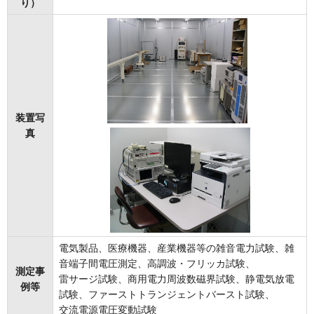
り）
装置写
真
電気製品、医療機器、産業機器等の雑音電力試験、雑
音端子間電圧測定、高調波・フリッカ試験、
測定事
雷サージ試験、商用電力周波数磁界試験、静電気放電
例等
試験、ファーストトランジェントバースト試験、
交流電源電圧変動試験