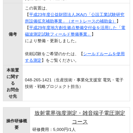
この装置は、
【
平成23年度公益財団法人JKAの「公設工業試験研究
所設備拡充補助事業」（オートレースの補助金）
】
【
平成29年度地方創生拠点整備交付金を活用した「電
備考
磁波測定試験フィールド整備事業」
】
により整備・更新しました。
依頼試験をご希望のかたは、【
シールドルームを使用
する測定
】をご覧ください。
本装置
に関す
048-265-1421（生産技術・事業化支援室 電気・電子
る
技術・戦略プロジェクト担当）
お問合
せ先
放射電界強度測定・雑音端子電圧測定
操作研修概
コース
要
研修費用：5,000円/1人