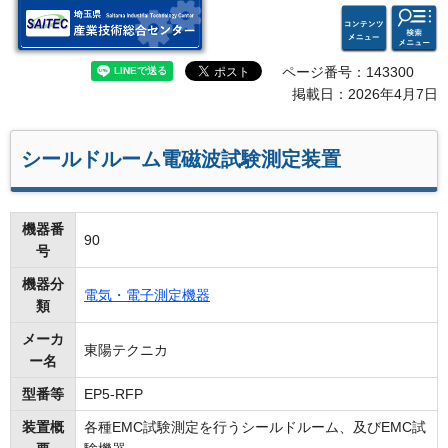
検索・
コンテ
埼玉県 産業技術総合セン
共通メ
ンツメ
ター
ニュー
ニュー
ページ番号：143300
掲載日：2026年4月7日
シールドルーム電磁波試験測定装置
機器番
90
号
機器分
電気・電子測定機器
類
メーカ
東陽テクニカ
ー名
型番等
EP5-RFP
装置概
各種EMC試験測定を行うシールドルーム、及びEMC試