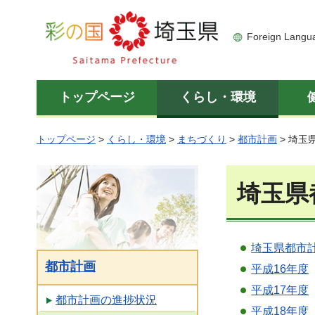
彩の国 埼玉県
Foreign Langu
トップページ
くらし・環境
トップページ
>
くらし・環境
>
まちづくり
>
都市計画
> 埼玉
埼玉県
埼玉県都市
都市計画
平成16年度
平成17年度
都市計画の進捗状況
平成18年度