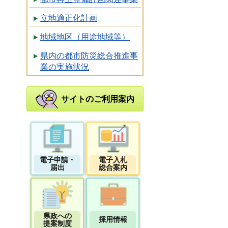
立地適正化計画
地域地区（用途地域等）
県内の都市防災総合推進事
業の実施状況
サイトのご利用案内
電子申請・
電子入札
届出
総合案内
県政への
採用情報
提案制度