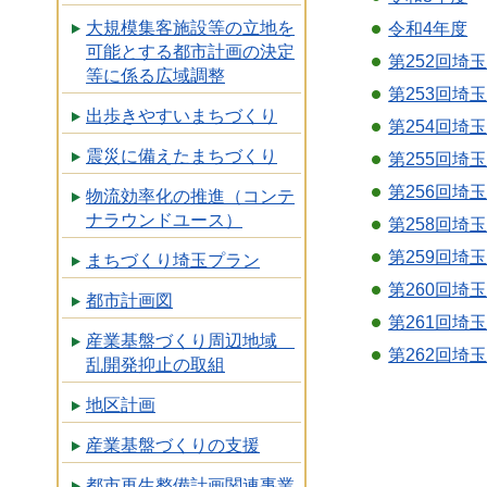
大規模集客施設等の立地を
令和4年度
可能とする都市計画の決定
第252回埼
等に係る広域調整
第253回埼
出歩きやすいまちづくり
第254回埼
震災に備えたまちづくり
第255回埼
第256回埼
物流効率化の推進（コンテ
ナラウンドユース）
第258回埼
第259回埼
まちづくり埼玉プラン
第260回埼
都市計画図
第261回埼
産業基盤づくり周辺地域
第262回埼
乱開発抑止の取組
地区計画
産業基盤づくりの支援
都市再生整備計画関連事業