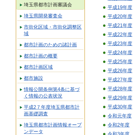
埼玉県都市計画審議会
平成19年度
埼玉県開発審査会
平成20年度
平成21年度
市街化区域・市街化調整区
域
平成22年度
平成23年度
都市計画のための諸計画
平成24年度
都市計画の概要
平成25年度
都市計画区域
平成26年度
都市施設
平成27年度
平成28年度
情報公開条例第4条に基づ
く情報の公表状況
平成29年度
平成30年度
平成2７年度埼玉県都市計
画基礎調査
令和元年度
埼玉県都市計画情報オープ
令和2年度
ンデータ
令和3年度