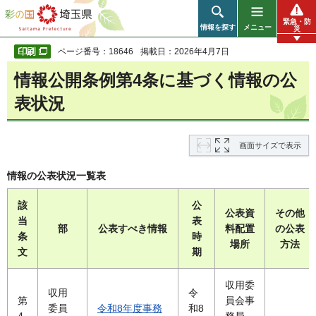
彩の国 埼玉県
緊急・防
情報を探す
メニュー
災
ページ番号：18646
掲載日：2026年4月7日
情報公開条例第4条に基づく情報の公
表状況
画面サイズで表示
情報の公表状況一覧表
該
公
公表資
その他
当
表
部
公表すべき情報
料配置
の公表
条
時
場所
方法
文
期
収用委
収用
令
第
員会事
委員
令和8年度事務
和8