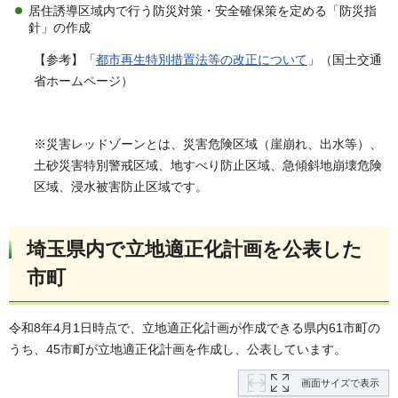
居住誘導区域内で行う防災対策・安全確保策を定める「防災指
針」の作成
【参考】「
都市再生特別措置法等の改正について
」（国土交通
省ホームページ）
※災害レッドゾーンとは、災害危険区域（崖崩れ、出水等）、
土砂災害特別警戒区域、地すべり防止区域、急傾斜地崩壊危険
区域、浸水被害防止区域です。
埼玉県内で立地適正化計画を公表した
市町
令和8年4月1日時点で、立地適正化計画が作成できる県内61市町の
うち、45市町が立地適正化計画を作成し、公表しています。
画面サイズで表示