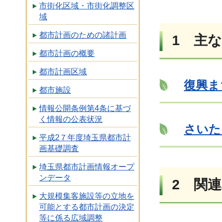
市街化区域・市街化調整区
域
都市計画のための諸計画
1 主
都市計画の概要
都市計画区域
復興ま
都市施設
情報公開条例第4条に基づ
く情報の公表状況
さいた
平成2７年度埼玉県都市計
画基礎調査
埼玉県都市計画情報オープ
ンデータ
2 関
大規模集客施設等の立地を
可能とする都市計画の決定
等に係る広域調整