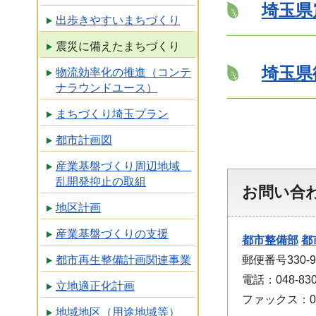
埼玉県
出歩きやすいまちづくり
震災に備えたまちづくり
埼玉県
物流効率化の推進（コンテ
ナラウンドユース）
まちづくり埼玉プラン
都市計画図
産業基盤づくり周辺地域
乱開発抑止の取組
お問い合
地区計画
産業基盤づくりの支援
都市整備部
都
郵便番号330
都市再生整備計画関連事業
電話：048-830
立地適正化計画
ファックス：048
地域地区（用途地域等）