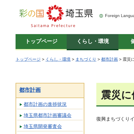
彩の国 埼玉県
Foreign Langu
トップページ
くらし・環境
トップページ
>
くらし・環境
>
まちづくり
>
都市計画
> 震災
都市計画
震災に
都市計画の進捗状況
埼玉県都市計画審議会
復興まちづくり
埼玉県開発審査会