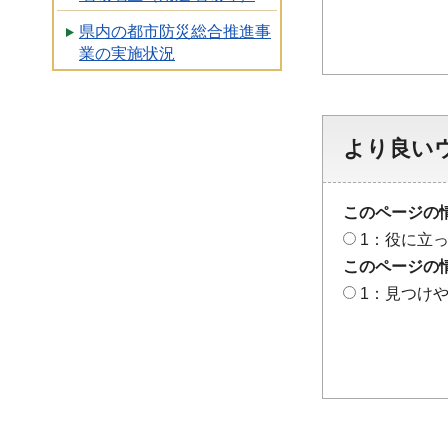
県内の都市防災総合推進事
業の実施状況
より良い
このページの
1：役に立
このページの
1：見つけ