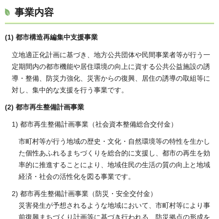
事業内容
(1) 都市構造再編集中支援事業
立地適正化計画に基づき、地方公共団体や民間事業者等が行う一
定期間内の都市機能や居住環境の向上に資する公共公益施設の誘
導・整備、防災力強化、災害からの復興、居住の誘導の取組等に
対し、集中的な支援を行う事業です。
(2) 都市再生整備計画事業
1) 都市再生整備計画事業（社会資本整備総合交付金）
市町村等が行う地域の歴史・文化・自然環境等の特性を生かし
た個性あふれるまちづくりを総合的に支援し、都市の再生を効
率的に推進することにより、地域住民の生活の質の向上と地域
経済・社会の活性化を図る事業です。
2) 都市再生整備計画事業（防災・安全交付金）
災害発生が予想されるような地域において、市町村等により事
前復興まちづくり計画等に基づき行われる、防災拠点の形成を