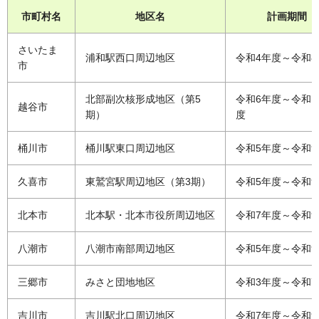
市町村名
地区名
計画期間
さいたま
浦和駅西口周辺地区
令和4年度～令和8
市
北部副次核形成地区（第5
令和6年度～令和1
越谷市
期）
度
桶川市
桶川駅東口周辺地区
令和5年度～令和9
久喜市
東鷲宮駅周辺地区（第3期）
令和5年度～令和9
北本市
北本駅・北本市役所周辺地区
令和7年度～令和9
八潮市
八潮市南部周辺地区
令和5年度～令和9
三郷市
みさと団地地区
令和3年度～令和7
吉川市
吉川駅北口周辺地区
令和7年度～令和9