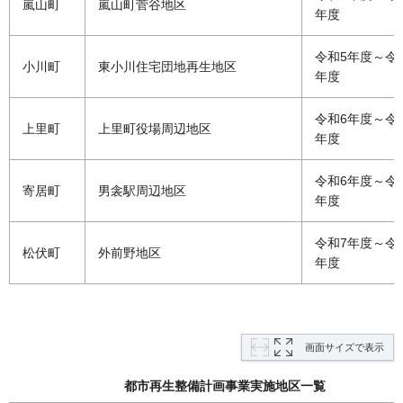
嵐山町
嵐山町菅谷地区
年度
令和5年度～令
小川町
東小川住宅団地再生地区
年度
令和6年度～令
上里町
上里町役場周辺地区
年度
令和6年度～令和
寄居町
男衾駅周辺地区
年度
令和7年度～令和
松伏町
外前野地区
年度
画面サイズで表示
都市再生整備計画事業実施地区一覧