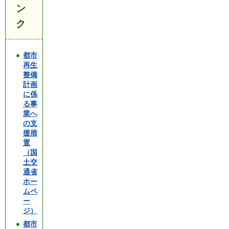
ン
ク
都市
再生
整備
計画
に係
る事
業へ
の支
援措
置
（国
土交
通省
ホー
ムペ
ー
ジ）
都市