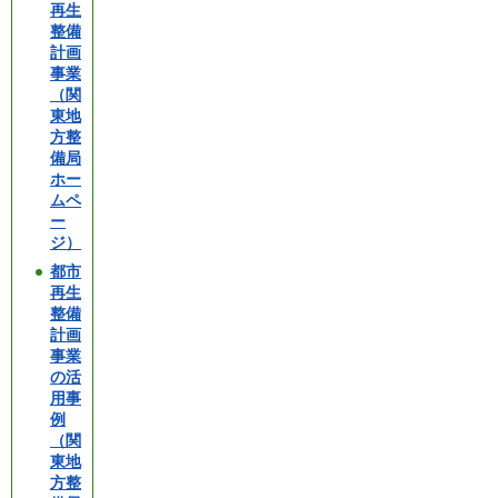
再生
整備
計画
事業
（関
東地
方整
備局
ホー
ムペ
ー
ジ）
都市
再生
整備
計画
事業
の活
用事
例
（関
東地
方整