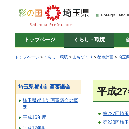
彩の国 埼玉県
Foreign Langu
トップページ
くらし・環境
トップページ
>
くらし・環境
>
まちづくり
>
都市計画
>
埼玉
埼玉県都市計画審議会
平成2
埼玉県都市計画審議会の概
要
第227回埼
平成16年度
第228回埼
平成17年度