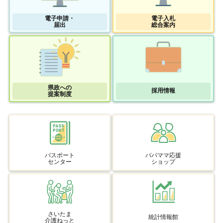
電子申請・
電子入札
届出
総合案内
県政への
採用情報
提案制度
パスポート
パパママ応援
センター
ショップ
さいたま
統計情報館
介護ねっと