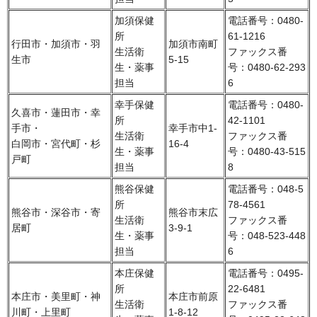
加須保健
電話番号：0480-
所
61-1216
行田市・加須市・羽
加須市南町
生活衛
ファックス番
生市
5-15
生・薬事
号：0480-62-293
担当
6
幸手保健
電話番号：0480-
久喜市・蓮田市・幸
所
42-1101
手市・
幸手市中1-
生活衛
ファックス番
白岡市・宮代町・杉
16-4
生・薬事
号：0480-43-515
戸町
担当
8
熊谷保健
電話番号：048-5
所
78-4561
熊谷市・深谷市・寄
熊谷市末広
生活衛
ファックス番
居町
3-9-1
生・薬事
号：048-523-448
担当
6
本庄保健
電話番号：0495-
所
22-6481
本庄市・美里町・神
本庄市前原
生活衛
ファックス番
川町・上里町
1-8-12