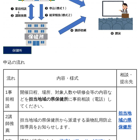
申込の流れ
相談・
流れ
内容・様式
提出先
1事
開催日程、場所、対象人数や研修会等の内容な
前相
どを
担当地域の県保健所
に事前相談（電話）し
談
てください。
担当地
2講
担当地域の県保健所から派遣する薬物乱用防止
域の県
師推
指導員をお知らせします。
保健所
薦