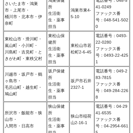
鴻巣保健
電話番号：048-5
さいたま市・鴻巣
所
41-0249
市・上尾市・
鴻巣市東4-
生活衛
ファックス番
桶川市・北本市・伊
5-10
生・薬事
号：048-541-502
奈町
担当
0
東松山保
電話番号：0493-
東松山市・滑川町・
健所
22-0280
嵐山町・小川町・
東松山市若
生活衛
ファックス番
川島町・吉見町・と
松町2-6-45
生・薬事
号：0493-22-425
きがわ町・東秩父村
担当
1
坂戸保健
電話番号：049-2
川越市・坂戸市・鶴
所
83-7815
ヶ島市・
坂戸市石井
生活衛
ファックス番
毛呂山町・越生町・
2327-1
生・薬事
号：049-284-226
鳩山町
担当
8
狭山保健
電話番号：04-29
所沢市・飯能市・狭
所
41-6535
狭山市稲荷
山市・
生活衛
ファックス番
山2-16-1
入間市・日高市
生・薬事
号：04-2954-661
担当
5