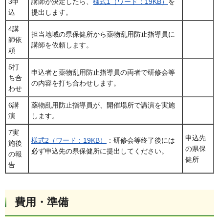
3申
講師が決定したら、
様式1（ワード：19KB）
を
込
提出します。
4講
担当地域の県保健所から薬物乱用防止指導員に
師依
講師を依頼します。
頼
5打
申込者と薬物乱用防止指導員の両者で研修会等
ち合
の内容を打ち合わせします。
わせ
6講
薬物乱用防止指導員が、開催場所で講演を実施
演
します。
7実
申込先
様式2（ワード：19KB）
：研修会等終了後には
施後
の県保
必ず申込先の県保健所に提出してください。
の報
健所
告
費用・準備