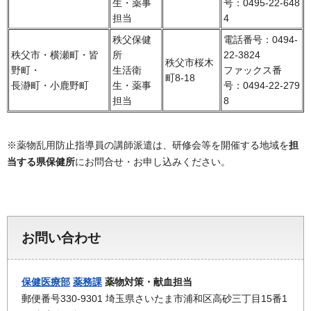
生・薬事
号：0495-22-648
担当
4
秩父保健
電話番号：0494-
秩父市・横瀬町・皆
所
22-3824
秩父市桜木
野町・
生活衛
ファックス番
町8-18
長瀞町・小鹿野町
生・薬事
号：0494-22-279
担当
8
※薬物乱用防止指導員の講師派遣は、研修会等を開催する地域を
担
当する県保健所
にお問合せ・お申し込みください。
お問い合わせ
保健医療部
薬務課
薬物対策・献血担当
郵便番号330-9301 埼玉県さいたま市浦和区高砂三丁目15番1