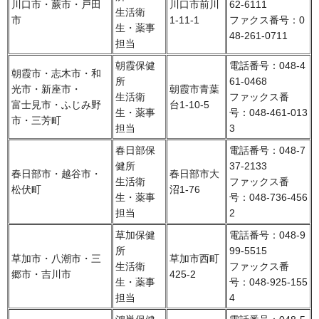
川口市・蕨市・戸田
川口市前川
62-6111
生活衛
市
1-11-1
ファクス番号：0
生・薬事
48-261-0711
担当
朝霞保健
電話番号：048-4
朝霞市・志木市・和
所
61-0468
光市・新座市・
朝霞市青葉
生活衛
ファックス番
富士見市・ふじみ野
台1-10-5
生・薬事
号：048-461-013
市・三芳町
担当
3
春日部保
電話番号：048-7
健所
37-2133
春日部市・越谷市・
春日部市大
生活衛
ファックス番
松伏町
沼1-76
生・薬事
号：048-736-456
担当
2
草加保健
電話番号：048-9
所
99-5515
草加市・八潮市・三
草加市西町
生活衛
ファックス番
郷市・吉川市
425-2
生・薬事
号：048-925-155
担当
4