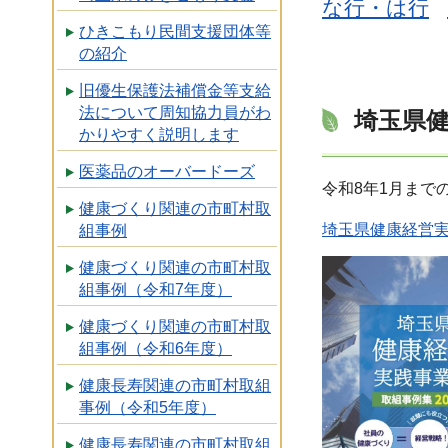
な行・は行
ひきこもり民間支援団体等
の紹介
旧優生保護法補償金等支給
法について周知協力員がわ
埼玉県健
かりやすく説明します
医薬品のオーバードーズ
令和8年1月まで
健康づくり関連の市町村取
埼玉県健康経営実
組事例
健康づくり関連の市町村取
組事例（令和7年度）
健康づくり関連の市町村取
組事例（令和6年度）
健康長寿関連の市町村取組
事例（令和5年度）
健康長寿関連の市町村取組