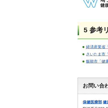
5 参考
経済産業省
さいたま市
飯能市「健
お問い合
保健医療部
健