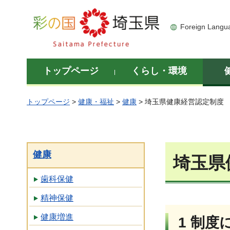
彩の国 埼玉県
Foreign Langu
トップページ
くらし・環境
トップページ
>
健康・福祉
>
健康
> 埼玉県健康経営認定制度
健康
埼玉県
歯科保健
精神保健
健康増進
1 制度