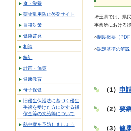
食・栄養
薬物乱用防止啓発サイト
埼玉県では、県
自殺対策
事業所における
健康啓発
○
制度概要（PDF：
相談
○
認定基準の解説（
統計
計画・施策
健康教育
（1）
申
母子保健
旧優生保護法に基づく優生
手術を受けた方に対する補
（2）
要
償金等の支給等について
熱中症を予防しましょう
（3）
健