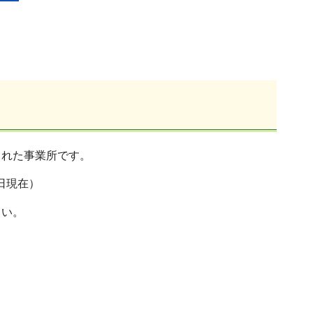
された事業所です。
0日現在）
さい。