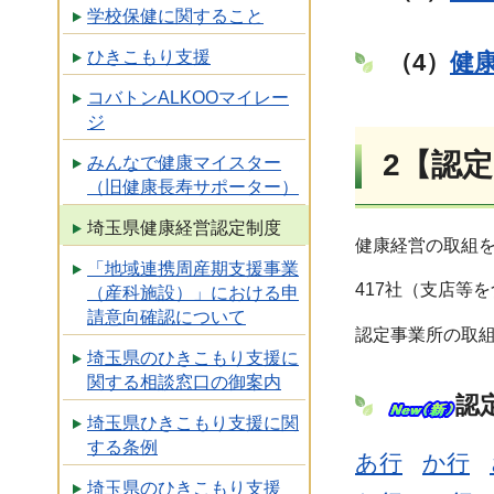
学校保健に関すること
ひきこもり支援
（4）
健
コバトンALKOOマイレー
ジ
2【認
みんなで健康マイスター
（旧健康長寿サポーター）
埼玉県健康経営認定制度
健康経営の取組
「地域連携周産期支援事業
417社（支店等
（産科施設）」における申
請意向確認について
認定事業所の取
埼玉県のひきこもり支援に
関する相談窓口の御案内
認
埼玉県ひきこもり支援に関
する条例
あ行
か行
埼玉県のひきこもり支援