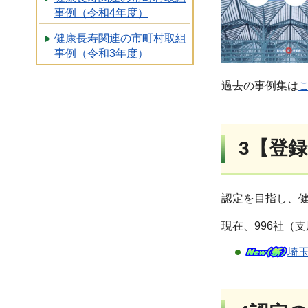
事例（令和4年度）
健康長寿関連の市町村取組
事例（令和3年度）
過去の事例集は
3【登
認定を目指し、
現在、996社（
埼玉