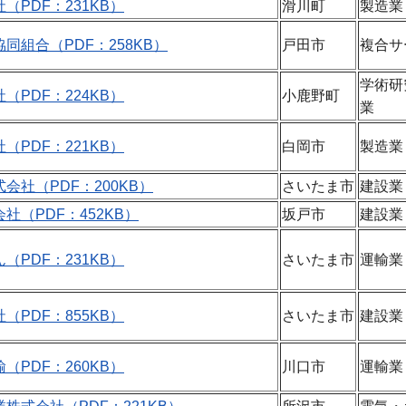
（PDF：231KB）
滑川町
製造業
同組合（PDF：258KB）
戸田市
複合サ
学術研
（PDF：224KB）
小鹿野町
業
（PDF：221KB）
白岡市
製造業
会社（PDF：200KB）
さいたま市
建設業
社（PDF：452KB）
坂戸市
建設業
（PDF：231KB）
さいたま市
運輸業
（PDF：855KB）
さいたま市
建設業
（PDF：260KB）
川口市
運輸業