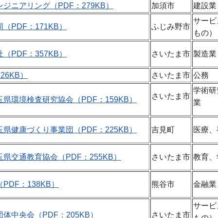
ジニアリング（PDF：279KB）
加須市
建設業
サービ
（PDF：171KB）
ふじみ野市
もの）
（PDF：357KB）
さいたま市
製造業
26KB）
さいたま市
公務
学術研
さいたま市
県環境検査研究協会（PDF：159KB）
業
県健康づくり事業団（PDF：225KB）
吉見町
医療、
県交通教育協会（PDF：255KB）
さいたま市
教育、
DF：138KB）
熊谷市
金融業
サービ
体中央会（PDF：205KB）
さいたま市
もの）