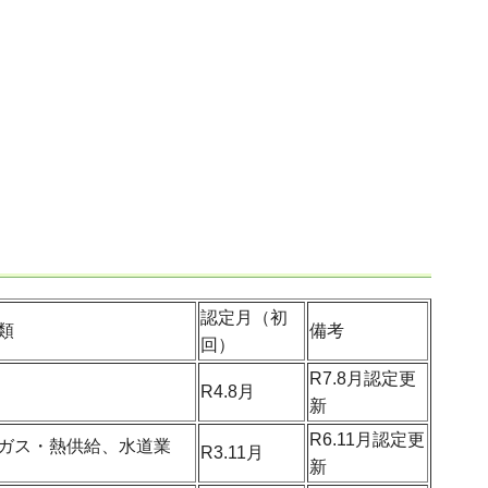
認定月（初
類
備考
回）
R7.8月認定更
R4.8月
新
R6.11月認定更
ガス・熱供給、水道業
R3.11月
新