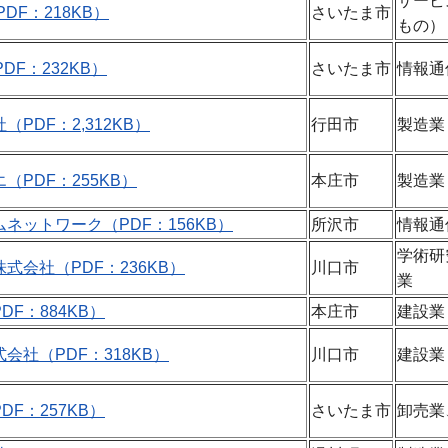
サービ
DF：218KB）
さいたま市
もの）
DF：232KB）
さいたま市
情報通
PDF：2,312KB）
行田市
製造業
（PDF：255KB）
本庄市
製造業
ネットワーク（PDF：156KB）
所沢市
情報通
学術研
式会社（PDF：236KB）
川口市
業
F：884KB）
本庄市
建設業
会社（PDF：318KB）
川口市
建設業
F：257KB）
さいたま市
卸売業