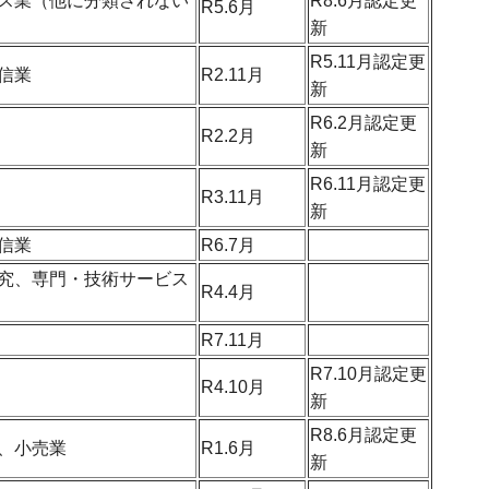
ス業（他に分類されない
R8.6月認定更
R5.6月
新
R5.11月認定更
信業
R2.11月
新
R6.2月認定更
R2.2月
新
R6.11月認定更
R3.11月
新
信業
R6.7月
究、専門・技術サービス
R4.4月
R7.11月
R7.10月認定更
R4.10月
新
R8.6月認定更
、小売業
R1.6月
新