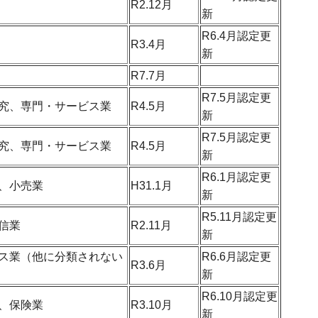
R2.12月
新
R6.4月認定更
R3.4月
新
R7.7月
R7.5月認定更
究、専門・サービス業
R4.5月
新
R7.5月認定更
究、専門・サービス業
R4.5月
新
R6.1月認定更
、小売業
H31.1月
新
R5.11月認定更
信業
R2.11月
新
ス業（他に分類されない
R6.6月認定更
R3.6月
新
R6.10月認定更
、保険業
R3.10月
新