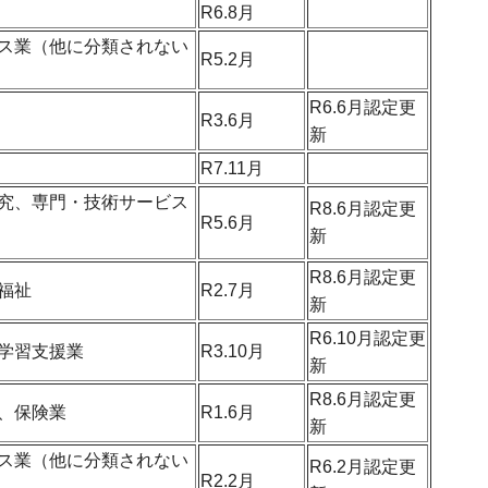
R6.8月
ス業（他に分類されない
R5.2月
R6.6月認定更
R3.6月
新
R7.11月
究、専門・技術サービス
R8.6月認定更
R5.6月
新
R8.6月認定更
福祉
R2.7月
新
R6.10月認定更
学習支援業
R3.10月
新
R8.6月認定更
、保険業
R1.6月
新
ス業（他に分類されない
R6.2月認定更
R2.2月