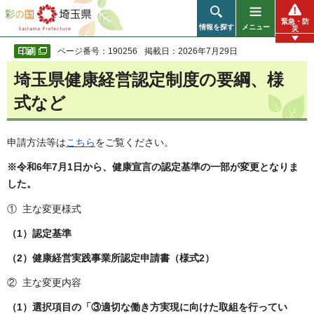
彩の国 埼玉県
緊急・防
情報を探す
メニュー
災
ページ番号：190256
掲載日：2026年7月29日
埼玉県健康経営認定制度の要綱、様
式など
申請方法等は
こちら
をご覧ください。
※令和6年7月1日から、健康宣言の認定基準の一部が変更となりま
した。
① 主な変更様式
（1）認定基準
（2）健康経営実践事業所認定申請書（様式2）
② 主な変更内容
（1）選択項目の「③適切な働き方実現に向けた取組を行ってい