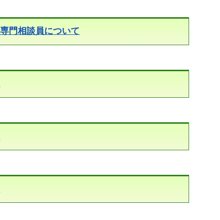
具専門相談員について
祉
報
査