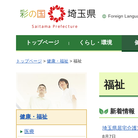
彩の国 埼玉県
Foreign Langu
トップページ
くらし・環境
トップページ
>
健康・福祉
> 福祉
福祉
新着情報
健康・福祉
埼玉県居宅介護
医療
8月7日