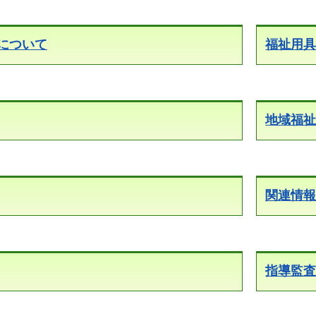
について
福祉用
地域福
関連情
指導監