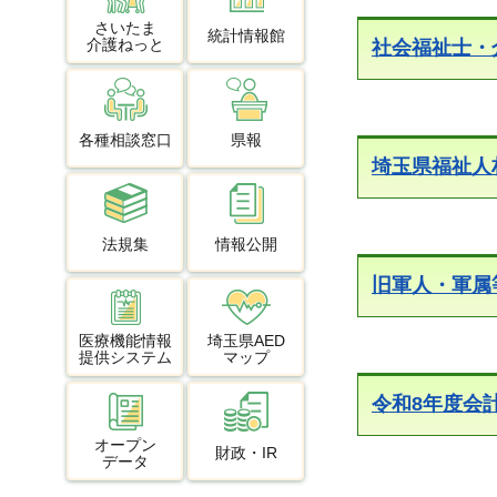
さいたま
統計情報館
介護ねっと
社会福祉士・
各種相談窓口
県報
埼玉県福祉人
法規集
情報公開
旧軍人・軍属
医療機能情報
埼玉県AED
提供システム
マップ
令和8年度会
オープン
財政・IR
データ