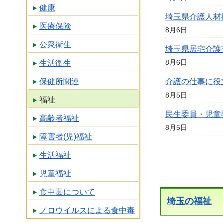
健康
埼玉県介護人材
医療保険
8月6日
公衆衛生
埼玉県居宅介護
8月6日
生活衛生
保健所関連
介護の仕事に役
8月5日
福祉
民生委員・児童
高齢者福祉
8月5日
障害者(児)福祉
生活福祉
児童福祉
食中毒について
埼玉の福祉
ノロウイルスによる食中毒