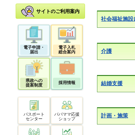
サイトのご利用案内
社会福祉施設
電子申請・
電子入札
介護
届出
総合案内
県政への
採用情報
結婚支援
提案制度
パスポート
パパママ応援
計画・施策
センター
ショップ