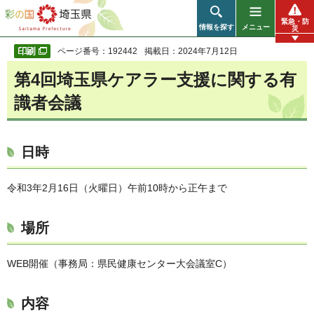
彩の国 埼玉県
緊急・防
情報を探す
メニュー
災
ページ番号：192442
掲載日：2024年7月12日
第4回埼玉県ケアラー支援に関する有
識者会議
日時
令和3年2月16日（火曜日）午前10時から正午まで
場所
WEB開催（事務局：県民健康センター大会議室C）
内容