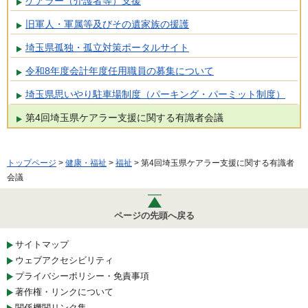
ケアラー（介護者等）支援
旧軍人・軍属等及びその遺家族の援護
埼玉県孤独・孤立対策ポータルサイト
令和8年度会計年度任用職員の募集について
埼玉県思いやり駐車場制度（パーキング・パーミット制度）
第4回埼玉県ケアラー支援に関する有識者会議
トップページ
>
健康・福祉
>
福祉
> 第4回埼玉県ケアラー支援に関する有識者
会議
ページの先頭へ戻る
サイトマップ
ウェブアクセシビリティ
プライバシーポリシー・免責事項
著作権・リンクについて
関係機関リンク集