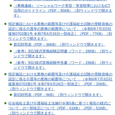
（事務連絡） ソーシャルワーク実習・実習指導におけるICT
活用のガイドライン（PDF：95KB）（別ウィンドウで開きま
す）
指定施設における業務の範囲等及び介護福祉士試験の受験資格の
認定に係る介護等の業務の範囲等について」（令和6年7月3日社
援発0703第1号 令和7年6月26日一部改正）（PDF：77KB）（別
ウィンドウで開きます）
新旧対照表（PDF：36KB）（別ウィンドウで開きます）
（参考）別記様式実務経験証明書（ワード：28KB）（別ウィ
ンドウで開きます）
（参考）別記様式実務経験申告書（ワード：29KB）（別ウィ
ンドウで開きます）
指定施設における業務の範囲等及び介護福祉士試験の受験資格の
認定に係る介護等の業務の範囲等について 」（令和6年7月3日社
援基発0703第1号 令和7年6月26日一部改正）（PDF：20KB）
（別ウィンドウで開きます）
新旧対照表（PDF：9KB）（別ウィンドウで開きます）
社会福祉士及び介護福祉士法施行令第5条に基づく報告の様式に
ついて」の一部改正について（PDF：51KB
）
（PDF：51KB）
（別ウィンドウで開きます）