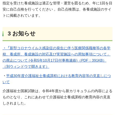
指定を受けた養成施設は適正な管理・運営を図るため、年に1回を目
安に自己点検を行ってください 。自己点検票は、各養成施設のサイ
トに掲載されています。
3 お知らせ
・「
新型コロナウイルス感染症の発生に伴う医療関係職種等の各学
校、養成所、養成施設の対応及び実習施設への周知事項について」
の廃止について (令和5年10月17日付事務連絡)（PDF：391KB）
（別ウィンドウで開きます）
・
平成30年度介護福祉士養成課程における教育内容等の見直しにつ
いて
介護福祉士国家試験は、令和4年度から新カリキュラムの内容による
ものとなり、これにあわせて介護福祉士養成課程の教育内容の見直
しされました。