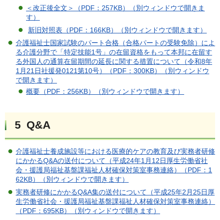
＜改正後全文＞（PDF：257KB）（別ウィンドウで開きま
す）
新旧対照表（PDF：166KB）（別ウィンドウで開きます）
介護福祉士国家試験のパート合格（合格パートの受験免除）によ
る介護分野で「特定技能1号」の在留資格をもって本邦に在留す
る外国人の通算在留期間の延長に関する措置について（令和8年
1月21日社援発0121第10号）（PDF：300KB）（別ウィンドウ
で開きます）
概要（PDF：256KB）（別ウィンドウで開きます）
5 Q&A
介護福祉士養成施設等における医療的ケアの教育及び実務者研修
にかかるQ&Aの送付について（平成24年1月12日厚生労働省社
会・援護局福祉基盤課福祉人材確保対策室事務連絡）（PDF：1
62KB）（別ウィンドウで開きます）
実務者研修にかかるQ&A集の送付について（平成25年2月25日厚
生労働省社会・援護局福祉基盤課福祉人材確保対策室事務連絡）
（PDF：695KB）（別ウィンドウで開きます）