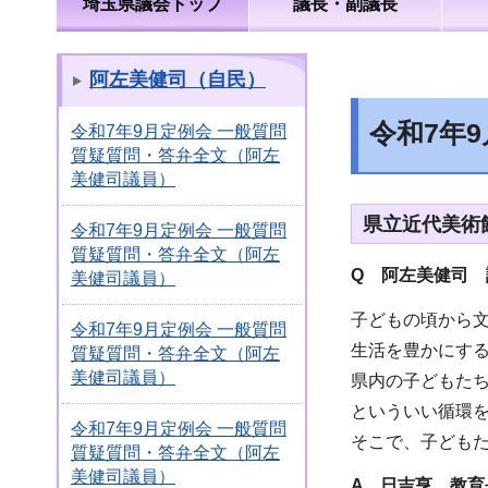
埼玉県議会トップ
議長・副議長
阿左美健司（自民）
令和7年
令和7年9月定例会 一般質問
質疑質問・答弁全文（阿左
美健司議員）
県立近代美術
令和7年9月定例会 一般質問
質疑質問・答弁全文（阿左
Q 阿左美健司 
美健司議員）
子どもの頃から
令和7年9月定例会 一般質問
生活を豊かにす
質疑質問・答弁全文（阿左
美健司議員）
県内の子どもた
といういい循環
令和7年9月定例会 一般質問
そこで、子ども
質疑質問・答弁全文（阿左
美健司議員）
A 日吉亨 教育