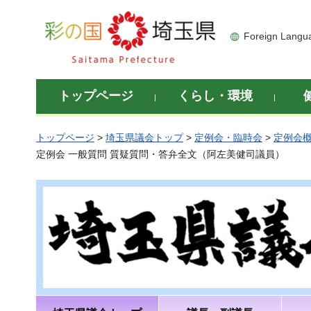
彩の国 埼玉県
Foreign Langu
トップページ
くらし・環境
トップページ
>
埼玉県議会トップ
>
定例会・臨時会
>
定例会
定例会 一般質問 質疑質問・答弁全文（阿左美健司議員）