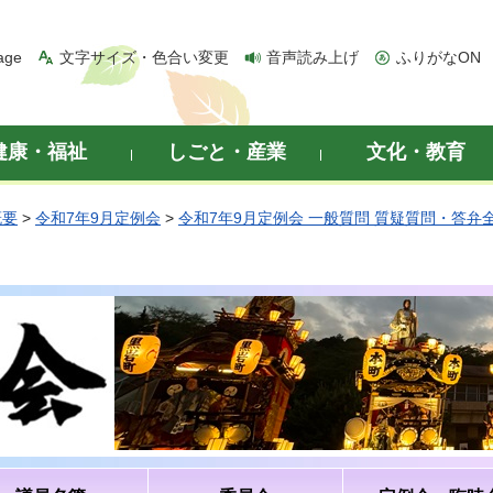
age
文字サイズ・色合い変更
音声読み上げ
ふりがなON
健康・福祉
しごと・産業
文化・教育
概要
>
令和7年9月定例会
>
令和7年9月定例会 一般質問 質疑質問・答弁