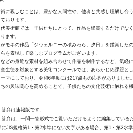
芸術に親しむことは、豊かな人間性や、他者と共感し理解し合
しております。
近代美術館では、子供たちにとって、作品を鑑賞するだけでな
おります。
ちがモネの作品「ジヴェルニーの積みわら、夕日」を鑑賞した
わらを表現して楽しむプログラムがございます。
みなどの身近な素材を組み合わせて作品を制作するなど、気軽
児童生徒を対象とする美術コンクールでは、あらかじめ課題と
ーマにしており、令和6年度には217点もの応募がありました
たちの興味関心を高めることで、子供たちの文化芸術に触れる
・答弁は速報版です。
・答弁は、一問一答形式でご覧いただけるように編集している
部にJIS規格第1・第2水準にない文字がある場合、第1・第2