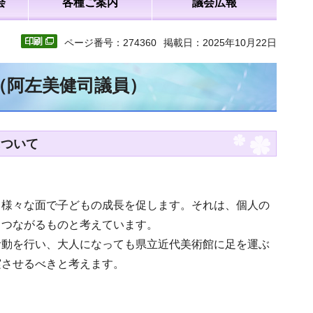
会
各種ご案内
議会広報
ページ番号：274360
掲載日：2025年10月22日
文（阿左美健司議員）
について
、様々な面で子どもの成長を促します。それは、個人の
もつながるものと考えています。
活動を行い、大人になっても県立近代美術館に足を運ぶ
実させるべきと考えます。