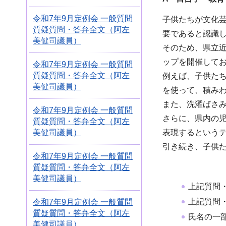
令和7年9月定例会 一般質問
子供たちが文化
質疑質問・答弁全文（阿左
要であると認識
美健司議員）
そのため、県立
ップを開催して
令和7年9月定例会 一般質問
質疑質問・答弁全文（阿左
例えば、子供た
美健司議員）
を使って、積み
また、洗濯ばさ
令和7年9月定例会 一般質問
さらに、県内の
質疑質問・答弁全文（阿左
美健司議員）
表現するというテ
引き続き、子供
令和7年9月定例会 一般質問
質疑質問・答弁全文（阿左
美健司議員）
上記質問
上記質問
令和7年9月定例会 一般質問
質疑質問・答弁全文（阿左
氏名の一
美健司議員）