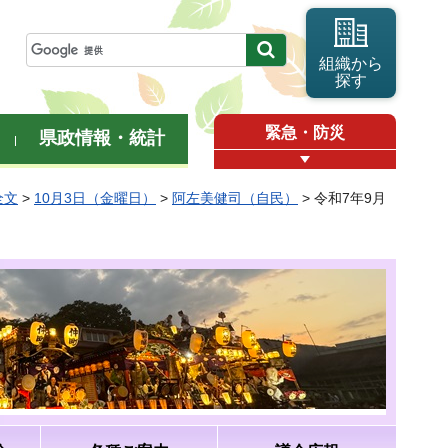
組織から
探す
緊急・防災
県政情報・統計
全文
>
10月3日（金曜日）
>
阿左美健司（自民）
> 令和7年9月