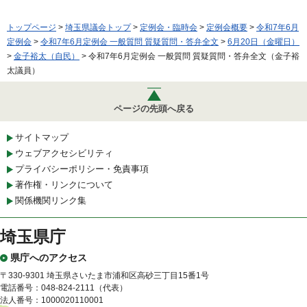
トップページ
>
埼玉県議会トップ
>
定例会・臨時会
>
定例会概要
>
令和7年6月
定例会
>
令和7年6月定例会 一般質問 質疑質問・答弁全文
>
6月20日（金曜日）
>
金子裕太（自民）
> 令和7年6月定例会 一般質問 質疑質問・答弁全文（金子裕
太議員）
ページの先頭へ戻る
サイトマップ
ウェブアクセシビリティ
プライバシーポリシー・免責事項
著作権・リンクについて
関係機関リンク集
埼玉県庁
県庁へのアクセス
〒330-9301 埼玉県さいたま市浦和区高砂三丁目15番1号
電話番号：048-824-2111（代表）
法人番号：1000020110001