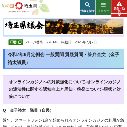
彩の国 埼玉県
緊急・防
情報を探す
メニュー
災
ページ番号：270146
掲載日：2025年7月7日
令和7年6月定例会 一般質問 質疑質問・答弁全文（金子
裕太議員）
オンラインカジノへの対策強化について-オンラインカジノ
の違法性に関する認知向上と周知・啓発について-現状と対
策について-
Q 金子裕太 議員（自民）
近年、スマートフォン1台で始められるオンラインカジノの利用が急
増しており、違法賭博であるにもかかわらず、若年層を中心に犯罪