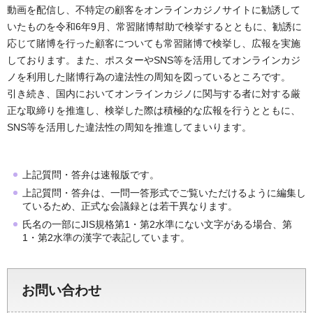
動画を配信し、不特定の顧客をオンラインカジノサイトに勧誘して
いたものを令和6年9月、常習賭博幇助で検挙するとともに、勧誘に
応じて賭博を行った顧客についても常習賭博で検挙し、広報を実施
しております。また、ポスターやSNS等を活用してオンラインカジ
ノを利用した賭博行為の違法性の周知を図っているところです。
引き続き、国内においてオンラインカジノに関与する者に対する厳
正な取締りを推進し、検挙した際は積極的な広報を行うとともに、
SNS等を活用した違法性の周知を推進してまいります。
上記質問・答弁は速報版です。
上記質問・答弁は、一問一答形式でご覧いただけるように編集し
ているため、正式な会議録とは若干異なります。
氏名の一部にJIS規格第1・第2水準にない文字がある場合、第
1・第2水準の漢字で表記しています。
お問い合わせ