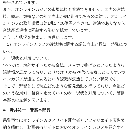
報告されています。
また、オンラインカジノの市場規模も看過できません。国内公営競
技、競馬、競輪などの年間売上が約7兆円であるのに対し、オンライ
ンカジノの取引規模は約1兆1,400億円ともされ、違法でありながら
合法産業規模に匹敵する勢いで拡大しています。
こうした状況を踏まえ、お伺いします。
（1）オンラインカジノの違法性に関する認知向上と周知・啓発につ
いて。
ア、現状と対策について。
SNSでは、海外サイトだから合法、スマホで稼げるといったような
誤情報が広がっており、とりわけ10から20代の若者にとってオンラ
インカジノが違法であるという認識が浸透していない状況です。
そこで、県警として現在どのような啓発活動を行っており、今後ど
のような周知、啓発を進めていくのか、現状と対策について、警察
本部長の見解を伺います。
A 野井祐一
警察本部長
県警察ではオンラインカジノサイト運営者とアフィリエイト広告契
約を締結し、動画共有サイトにおいてオンラインカジノを紹介する