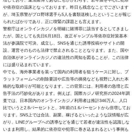
や依存症の温床となっております。昨日も残念なことでございます
が、埼玉県警がプロ野球選手ら5人を書類送検したということが報じ
られたばかりであり、正に喫緊の課題とも言えます。
警察庁はオンラインカジノを明確に賭博罪に該当するとしてきまし
たが、国としても先日6月18日、改正ギャンブル等依存症対策基本
法が参議院で可決、成立し、SNSを通じた誘導投稿やサイトの開
設、運営そのものも法律で禁止されることとなります。また、国や
自治体がオンラインカジノの違法性の周知を図ることが、この法律
には盛り込まれています。
中でも、海外事業者を装って国内の利用者を狙うケースに対し、プ
ラットフォームへの削除要請や広告等の摘発なども視野に入れた本
格的な取締りが可能となります。この背景には、利用者の急増と広
告手法の巧妙化があります。例えば、国際カジノ研究所の2024年調
査では、日本国内のオンラインカジノ利用者は推計346万人、人口
比でいうと2.8パーセントと、3年前の1.6パーセントから倍増してお
ります。SNS上では合法、副業、稼げるといったような誤情報が広
がり、LINEグループへの誘導などを通じて若者が違法性を認識しな
いまま利用し、結果的に依存症や犯罪に巻き込まれるという事例も