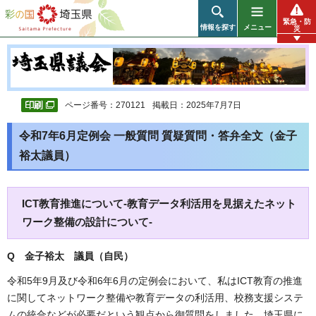
彩の国 埼玉県
緊急・防
情報を探す
メニュー
災
ページ番号：270121
掲載日：2025年7月7日
令和7年6月定例会 一般質問 質疑質問・答弁全文（金子
裕太議員）
ICT教育推進について-教育データ利活用を見据えたネット
ワーク整備の設計について-
Q 金子裕太 議員（自民）
令和5年9月及び令和6年6月の定例会において、私はICT教育の推進
に関してネットワーク整備や教育データの利活用、校務支援システ
ムの統合などが必要だという観点から御質問をしました。埼玉県に