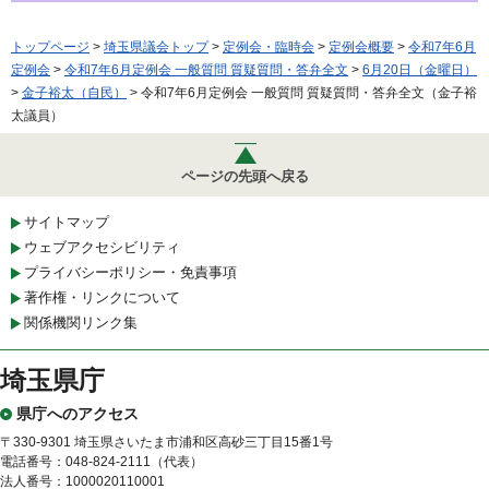
トップページ
>
埼玉県議会トップ
>
定例会・臨時会
>
定例会概要
>
令和7年6月
定例会
>
令和7年6月定例会 一般質問 質疑質問・答弁全文
>
6月20日（金曜日）
>
金子裕太（自民）
> 令和7年6月定例会 一般質問 質疑質問・答弁全文（金子裕
太議員）
ページの先頭へ戻る
サイトマップ
ウェブアクセシビリティ
プライバシーポリシー・免責事項
著作権・リンクについて
関係機関リンク集
埼玉県庁
県庁へのアクセス
〒330-9301 埼玉県さいたま市浦和区高砂三丁目15番1号
電話番号：048-824-2111（代表）
法人番号：1000020110001