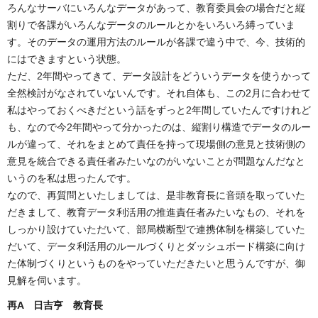
ろんなサーバにいろんなデータがあって、教育委員会の場合だと縦
割りで各課がいろんなデータのルールとかをいろいろ縛っていま
す。そのデータの運用方法のルールが各課で違う中で、今、技術的
にはできますという状態。
ただ、2年間やってきて、データ設計をどういうデータを使うかって
全然検討がなされていないんです。それ自体も、この2月に合わせて
私はやっておくべきだという話をずっと2年間していたんですけれど
も、なので今2年間やって分かったのは、縦割り構造でデータのルー
ルが違って、それをまとめて責任を持って現場側の意見と技術側の
意見を統合できる責任者みたいなのがいないことが問題なんだなと
いうのを私は思ったんです。
なので、再質問といたしましては、是非教育長に音頭を取っていた
だきまして、教育データ利活用の推進責任者みたいなもの、それを
しっかり設けていただいて、部局横断型で連携体制を構築していた
だいて、データ利活用のルールづくりとダッシュボード構築に向け
た体制づくりというものをやっていただきたいと思うんですが、御
見解を伺います。
再A 日吉亨
教育長