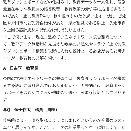
教育ダッシュボードなどの仕組みは、教育データを一元化し、個別
最適な学びや教職員の指導改善、教育政策の分析等に活用できるも
のであり、正に教育DXの中核を担うものだと思います。既に、渋谷
区や戸田市など先行自治体があり、県が後発である以上、先進事例
を上回る設計思想を持たなければなりません。
そこで伺います。現在、進めているネットワーク統合整備につい
て、教育データ利活用を見据えた帳票の共通化やクラウド上での教
育ダッシュボード構築も視野に入れた設計とする必要があると考え
ますが、教育長の見解を伺います。
A 日吉亨
教育長
今回の学校間ネットワークの整備では、教育ダッシュボードの機能
までを設計に盛り込んではおりませんが、将来的には、教育ダッシ
ュボードを含むシステムや機能の拡張が、可能な設計としておりま
す。
再Q 金子裕太 議員（自民）
技術的にはデータを取れるようにしましたというのが今回のシステ
ムだと思うんです。ただ、データの利活用って本当に難しくて、い