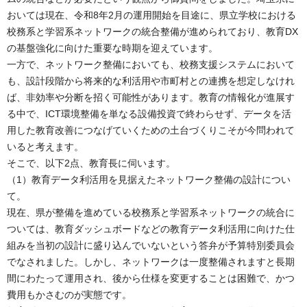
おいては現在、令和8年2月の運用開始を目途に、県立学校における
校務系と学習系ネットワークの統合整備が進められており、教育DX
の基盤強化に向けた重要な時期を迎えています。
一方で、ネットワーク整備においても、校務支援システムにおいて
も、設計段階から将来的な利活用や市町村との連携を想定しなけれ
ば、非効率や分断を招く可能性があります。教育の情報化が進展す
る中で、ICT環境整備を単なる設備投資で終わらせず、データを活
用した教育改善につなげていくための土台づくりこそが今問われて
いると考えます。
そこで、以下2点、教育長に伺います。
（1）教育データ利活用を見据えたネットワーク整備の設計につい
て。
現在、県が整備を進めている校務系と学習系ネットワークの統合に
ついては、教育ダッシュボードなどの教育データ利活用に向けた仕
組みを当初の設計に盛り込んでいないという答弁が予算特別委員会
でなされました。しかし、ネットワークは一度整備されますと長期
間にわたって運用され、後から仕様を変更することは困難で、かつ
費用もかさむのが実態です。