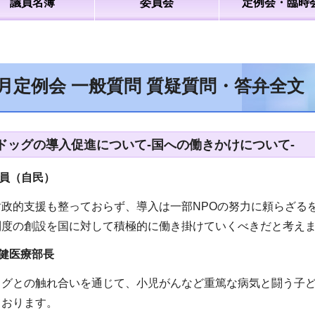
議員名簿
委員会
定例会・臨時
6月定例会 一般質問 質疑質問・答弁全文
ドッグの導入促進について-国への働きかけについて-
員（自民）
財政的支援も整っておらず、導入は一部NPOの努力に頼らざる
制度の創設を国に対して積極的に働き掛けていくべきだと考え
健医療部長
ッグとの触れ合いを通じて、小児がんなど重篤な病気と闘う子
ております。