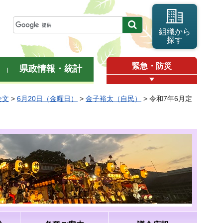
組織から
探す
緊急・防災
県政情報・統計
全文
>
6月20日（金曜日）
>
金子裕太（自民）
> 令和7年6月定