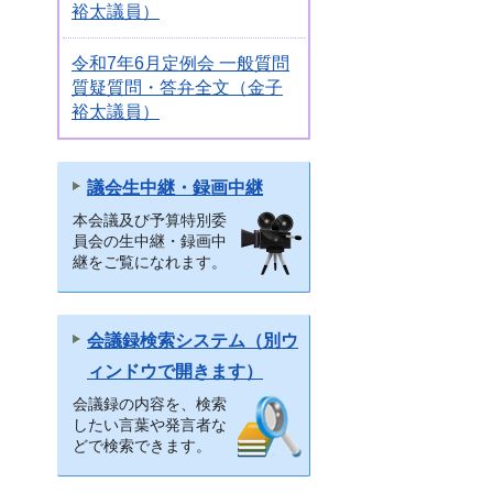
裕太議員）
令和7年6月定例会 一般質問
質疑質問・答弁全文（金子
裕太議員）
議会生中継・録画中継
本会議及び予算特別委
員会の生中継・録画中
継をご覧になれます。
会議録検索システム（別ウ
ィンドウで開きます）
会議録の内容を、検索
したい言葉や発言者な
どで検索できます。