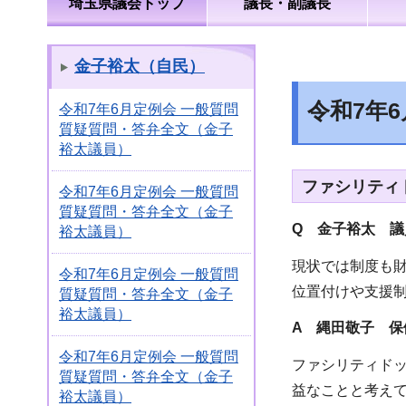
埼玉県議会トップ
議長・副議長
金子裕太（自民）
令和7年
令和7年6月定例会 一般質問
質疑質問・答弁全文（金子
裕太議員）
ファシリティ
令和7年6月定例会 一般質問
質疑質問・答弁全文（金子
Q 金子裕太 議
裕太議員）
現状では制度も
令和7年6月定例会 一般質問
位置付けや支援
質疑質問・答弁全文（金子
裕太議員）
A 縄田敬子
保
令和7年6月定例会 一般質問
ファシリティド
質疑質問・答弁全文（金子
益なことと考え
裕太議員）