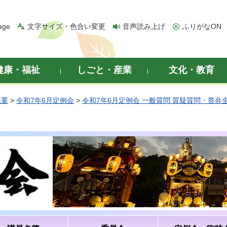
age
文字サイズ・色合い変更
音声読み上げ
ふりがなON
健康・福祉
しごと・産業
文化・教育
概要
>
令和7年6月定例会
>
令和7年6月定例会 一般質問 質疑質問・答弁