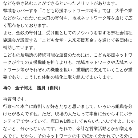
などを巻き込むことができるといったメリットがあります。
県域をカバーする「こども応援ネットワーク埼玉」では、大手企業
などからいただいた大口の寄付を、地域ネットワーク等を通じて広
く配布をしております。
また、金銭の寄付は、受け皿としてのノウハウを有する県社会福祉
協議会が設置する「こども食堂・未来応援基金」を通じて各団体に
補助しています。
こどもの居場所の持続可能な運営のためには、こども応援ネットワ
ークが全ての支援機能を担うよりも、地域ネットワークや広域ネッ
トワーク等がそれぞれの機能を担い、重層的に支えていくことが重
要であり、こうした体制の強化に取り組んでまいります。
再Q 金子裕太 議員（自民）
再質問です。
行政って本当に縦割りが好きだなと思いまして、いろいろ組織を分
けたがるんですね。ただ、現場の人たちって本当に分からずにボラ
ンティアでやっていて、窓口も1個にしてもらいたいんですよ。じゃ
ないと、分からないんです。それで、余計な営業活動とかが増える
んです。だから、そのネットワークの中で細かく分かれている分に