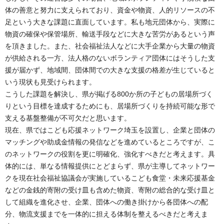
体の善意と努力に支えられており、資金や物資、人的リソースの不
足という大きな課題に直面しています。私も地元団体から、実際に
物資の確保や保管場所、輸送手段などに大きな苦労があるという声
を頂きました。また、社会福祉法人などに大手企業から大量の物資
が供給される一方、法人格のないボランティア団体にはそうした支
援が届かず、地域間、団体間での大きな支援の格差が生じていると
いう現状も見受けられます。
こうした課題を解決し、県が掲げる800か所の子どもの居場所づく
りという目標を達成するためにも、居場所づくりを持続可能な形で
支える基盤整備が不可欠だと思います。
現在、県ではこども応援ネットワーク埼玉を設置し、企業と団体の
マッチングや助成金情報の発信などを進めているところですが、こ
のネットワークの役割を更に明確化、強化すべきだと考えます。具
体的には、単なる情報提供にとどまらず、県が主導してネットワー
クを現在社会福祉協議会が実施しているこども食堂・未来応援基金
などの金銭的寄附の受け皿も含めた物資、寄附の総合的な受け皿と
して組織を進化させ、企業、団体への働き掛けから各団体への配
分、物流支援までを一体的に担える体制を整えるべきだと考えま