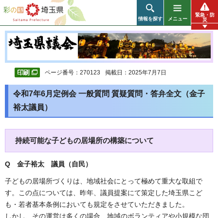
彩の国 埼玉県
緊急・防
情報を探す
メニュー
災
ページ番号：270123
掲載日：2025年7月7日
令和7年6月定例会 一般質問 質疑質問・答弁全文（金子
裕太議員）
持続可能な子どもの居場所の構築について
Q 金子裕太 議員（自民）
子どもの居場所づくりは、地域社会にとって極めて重大な取組で
す。この点については、昨年、議員提案にて策定した埼玉県こど
も・若者基本条例においても規定をさせていただきました。
しかし、その運営は多くの場合、地域のボランティアや小規模な団