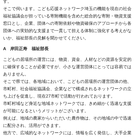
す。
そこで伺います。こども応援ネットワーク埼玉の機能を現在の社会
福祉協議会が担っている寄附機能を含めた総合的な寄附・物資支援
窓口とし、企業、団体への寄附依頼や物資確保のアプローチから各
団体への実効的な支援まで一貫して担える体制に強化する考えがな
いか、福祉部長の見解を聞かせてください。
A 岸田正寿
福祉部長
こどもの居場所の運営には、物資、資金、人材などの資源を安定的
に確保することが必要ですが、小さな運営団体にとっては容易では
ありません。
そこで県では、各地域において、こどもの居場所の運営団体の他、
市町村、社会福祉協議会、企業などで構成されるネットワークの立
ち上げを促進し、現在27市町で活動が行われております。
市町村域など身近な地域ネットワークでは、きめ細かく迅速な支援
が可能になるというメリットがございます。
例えば、地域の農家からいただいた農作物は、その地域の中で迅速
に配分され、活用ができます。
他方で、広域的なネットワークには、情報を広く発信し、大手企業