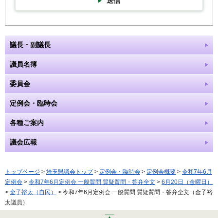
送信
議長・副議長
議員名簿
委員会
定例会・臨時会
各種ご案内
議会広報
トップページ
>
埼玉県議会トップ
>
定例会・臨時会
>
定例会概要
>
令和7年6月
定例会
>
令和7年6月定例会 一般質問 質疑質問・答弁全文
>
6月20日（金曜日）
>
金子裕太（自民）
> 令和7年6月定例会 一般質問 質疑質問・答弁全文（金子裕
太議員）