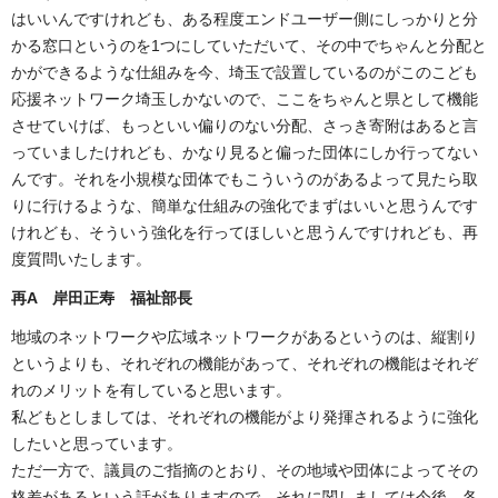
はいいんですけれども、ある程度エンドユーザー側にしっかりと分
かる窓口というのを1つにしていただいて、その中でちゃんと分配と
かができるような仕組みを今、埼玉で設置しているのがこのこども
応援ネットワーク埼玉しかないので、ここをちゃんと県として機能
させていけば、もっといい偏りのない分配、さっき寄附はあると言
っていましたけれども、かなり見ると偏った団体にしか行ってない
んです。それを小規模な団体でもこういうのがあるよって見たら取
りに行けるような、簡単な仕組みの強化でまずはいいと思うんです
けれども、そういう強化を行ってほしいと思うんですけれども、再
度質問いたします。
再A 岸田正寿
福祉部長
地域のネットワークや広域ネットワークがあるというのは、縦割り
というよりも、それぞれの機能があって、それぞれの機能はそれぞ
れのメリットを有していると思います。
私どもとしましては、それぞれの機能がより発揮されるように強化
したいと思っています。
ただ一方で、議員のご指摘のとおり、その地域や団体によってその
格差があるという話がありますので、それに関しましては今後、各