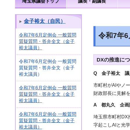
埼玉県議会トップ
議長・副議長
金子裕太（自民）
令和7年
令和7年6月定例会 一般質問
質疑質問・答弁全文（金子
裕太議員）
DXの推進に
令和7年6月定例会 一般質問
質疑質問・答弁全文（金子
Q 金子裕太 議
裕太議員）
市町村がAIやノ
令和7年6月定例会 一般質問
財政部長に見解
質疑質問・答弁全文（金子
裕太議員）
A 都丸久
企画
令和7年6月定例会 一般質問
埼玉県市町村DX
質疑質問・答弁全文（金子
字起こしAIと光
裕太議員）