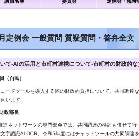
議員名簿
委員会
定例会・臨時
6月定例会 一般質問 質疑質問・答弁全文
ついて-AIの活用と市町村連携について-市町村の財政的な
員（自民）
ーコードツールを導入する際の財政的負担について、共同調達
を伺います。
財政部長
推進ネットワークの専門部会では、共同調達の検討も併せて行
学文字認識AI-OCR、令和5年度にはチャットツールの共同調達