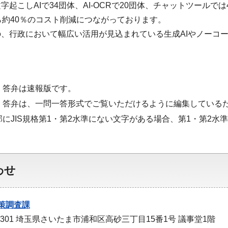
字起こしAIで34団体、AI-OCRで20団体、チャットツール
ら約40％のコスト削減につながっております。
、行政において幅広い活用が見込まれている生成AIやノーコ
・答弁は速報版です。
・答弁は、一問一答形式でご覧いただけるように編集している
部にJIS規格第1・第2水準にない文字がある場合、第1・第2
わせ
策調査課
-9301 埼玉県さいたま市浦和区高砂三丁目15番1号 議事堂1階