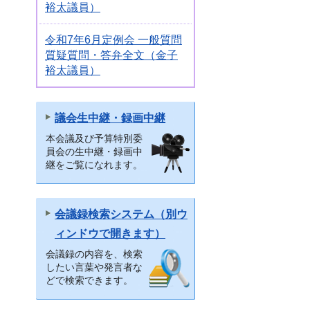
裕太議員）
令和7年6月定例会 一般質問
質疑質問・答弁全文（金子
裕太議員）
議会生中継・録画中継
本会議及び予算特別委
員会の生中継・録画中
継をご覧になれます。
会議録検索システム（別ウ
ィンドウで開きます）
会議録の内容を、検索
したい言葉や発言者な
どで検索できます。