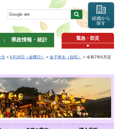
組織から
探す
緊急・防災
県政情報・統計
全文
>
6月20日（金曜日）
>
金子裕太（自民）
> 令和7年6月定