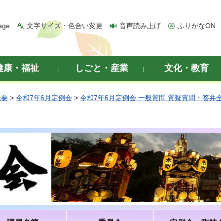
age
文字サイズ・色合い変更
音声読み上げ
ふりがなON
健康・福祉
しごと・産業
文化・教育
概要
>
令和7年6月定例会
>
令和7年6月定例会 一般質問 質疑質問・答弁