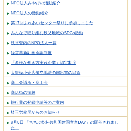
NPO法人みやびの活動紹介
NPO法人の活動紹介
第17回ふれあいセンター祭りに参加しました
みんなで取り組む秩父地域のSDGs活動
秩父管内のNPO法人一覧
経営革新計画承認制度
「多様な働き方実践企業」認定制度
大規模小売店舗立地法の届出書の縦覧
商工会議所・商工会
商店街の振興
旅行業の登録申請等のご案内
埼玉労働局からのお知らせ
9月8日 「ちちぶ乾杯共和国建国宣言DAY」の開催されまし
た！