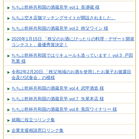
ちちぶ乾杯共和国の酒蔵見学 vol.1 長瀞蔵 様
ちちぶ空き店舗マッチングサイトが開設されました。
ちちぶ乾杯共和国の酒蔵見学 vol.2 秩父ワイン 様
2020年1月15日 「秩父のお酒にぴったりの料理・デザート開発
コンテスト」最優秀賞決定！
ちちぶ乾杯共和国ではリキュールも造っています！ vol.3 戸田
乳業 様
令和2年2月20日 「秩父地域のお酒を使用したお菓子お披露目
会及び試食会」の模様
ちちぶ乾杯共和国の酒蔵見学 vol.4 武甲酒造 様
ちちぶ乾杯共和国の酒蔵見学 vol.7 矢尾本店 様
ちちぶ乾杯共和国の酒蔵見学 vol.8 兎田ワイナリー 様
就職に役立つリンク集
企業支援相談窓口リンク集