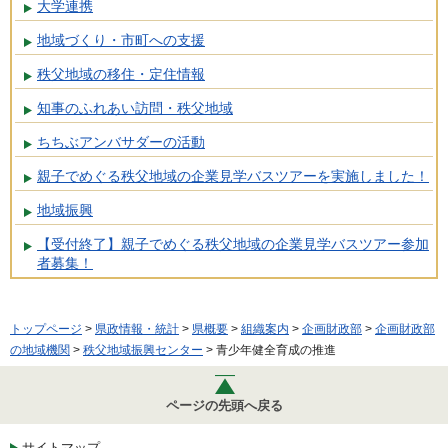
大学連携
地域づくり・市町への支援
秩父地域の移住・定住情報
知事のふれあい訪問・秩父地域
ちちぶアンバサダーの活動
親子でめぐる秩父地域の企業見学バスツアーを実施しました！
地域振興
【受付終了】親子でめぐる秩父地域の企業見学バスツアー参加
者募集！
トップページ
>
県政情報・統計
>
県概要
>
組織案内
>
企画財政部
>
企画財政部
の地域機関
>
秩父地域振興センター
> 青少年健全育成の推進
ページの先頭へ戻る
サイトマップ