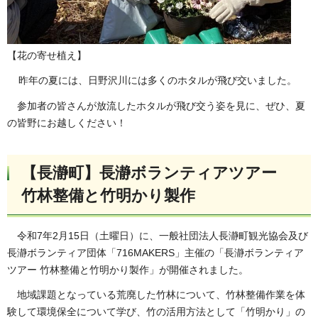
【花の寄せ植え】
昨年の夏には、日野沢川には多くのホタルが飛び交いました。
参加者の皆さんが放流したホタルが飛び交う姿を見に、ぜひ、夏
の皆野にお越しください！
【長瀞町】長瀞ボランティアツアー
竹林整備と竹明かり製作
令和7年2月15日（土曜日）に、一般社団法人長瀞町観光協会及び
長瀞ボランティア団体「716MAKERS」主催の「長瀞ボランティア
ツアー 竹林整備と竹明かり製作」が開催されました。
地域課題となっている荒廃した竹林について、竹林整備作業を体
験して環境保全について学び、竹の活用方法として「竹明かり」の