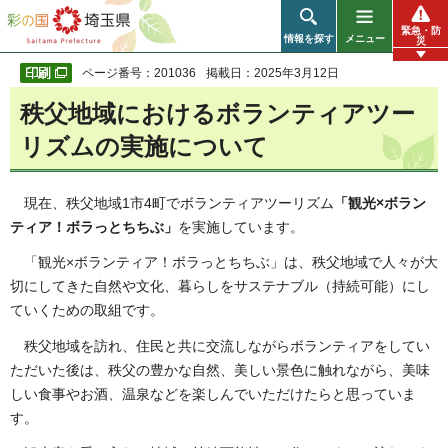
彩の国 埼玉県
緊急・防
情報を探す
メニュー
災
ページ番号：201036
掲載日：2025年3月12日
秩父地域におけるボランティアツー
リズムの実施について
現在、秩父地域1市4町でボランティアツーリズム
「観光×ボラン
ティア！ボラっとちちぶ」
を実施しています。
「観光×ボランティア！ボラっとちちぶ」は、秩父地域で人々が大
切にしてきた自然や文化、暮らしをサステナブル（持続可能）にし
ていくための取組です。
秩父地域を訪れ、住民と共に交流しながらボランティアをしてい
ただいた後は、秩父の豊かな自然、美しい景色に触れながら、美味
しい食事やお酒、温泉などを楽しんでいただけたらと思っていま
す。