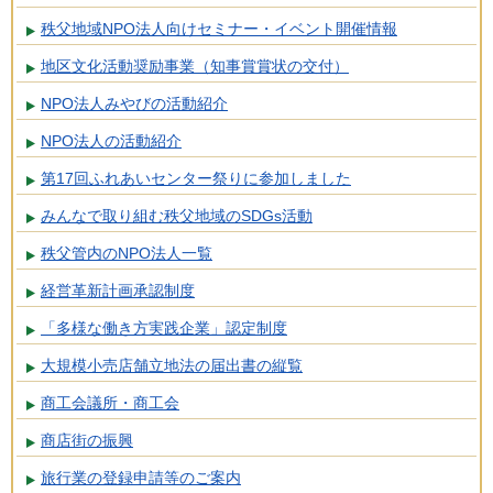
秩父地域NPO法人向けセミナー・イベント開催情報
地区文化活動奨励事業（知事賞賞状の交付）
NPO法人みやびの活動紹介
NPO法人の活動紹介
第17回ふれあいセンター祭りに参加しました
みんなで取り組む秩父地域のSDGs活動
秩父管内のNPO法人一覧
経営革新計画承認制度
「多様な働き方実践企業」認定制度
大規模小売店舗立地法の届出書の縦覧
商工会議所・商工会
商店街の振興
旅行業の登録申請等のご案内