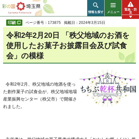
彩の国 埼玉県
緊急・防
情報を探す
メニュー
災
ページ番号：173875
掲載日：2024年3月15日
令和2年2月20日 「秩父地域のお酒を
使用したお菓子お披露目会及び試食
会」の模様
令和2年2月、秩父地域の地酒を使っ
た創作菓子の試食会が、秩父地域地場
産業振興センター（秩父市）で開催さ
れました。