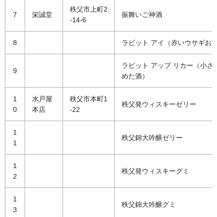
秩父市上町2
7
栄誠堂
振舞いご神酒
-14-6
8
ラビット アイ（赤いウサギお
ラビット アップ リカー（小さ
9
めた酒）
1
水戸屋
秩父市本町1
秩父発ウィスキーゼリー
0
本店
-22
1
秩父錦大吟醸ゼリー
1
1
秩父発ウィスキーグミ
2
1
秩父錦大吟醸グミ
3