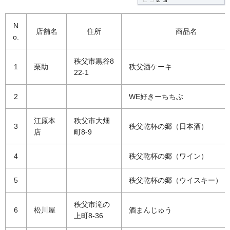
N
店舗名
住所
商品名
o.
秩父市黒谷8
1
栗助
秩父酒ケーキ
22-1
2
WE好きーちちぶ
江原本
秩父市大畑
3
秩父乾杯の郷（日本酒）
店
町8-9
4
秩父乾杯の郷（ワイン）
5
秩父乾杯の郷（ウイスキー）
秩父市滝の
6
松川屋
酒まんじゅう
上町8-36