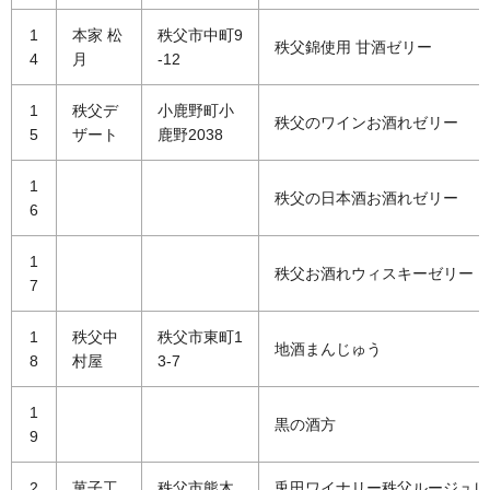
1
本家 松
秩父市中町9
秩父錦使用 甘酒ゼリー
4
月
-12
1
秩父デ
小鹿野町小
秩父のワインお酒れゼリー
5
ザート
鹿野2038
1
秩父の日本酒お酒れゼリー
6
1
秩父お酒れウィスキーゼリー
7
1
秩父中
秩父市東町1
地酒まんじゅう
8
村屋
3-7
1
黒の酒方
9
2
菓子工
秩父市熊木
兎田ワイナリー秩父ルージュレ