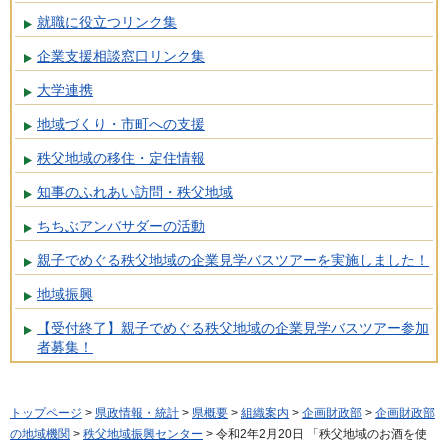
就職に役立つリンク集
企業支援相談窓口リンク集
大学連携
地域づくり・市町への支援
秩父地域の移住・定住情報
知事のふれあい訪問・秩父地域
ちちぶアンバサダーの活動
親子でめぐる秩父地域の企業見学バスツアーを実施しました！
地域振興
【受付終了】親子でめぐる秩父地域の企業見学バスツアー参加
者募集！
トップページ
>
県政情報・統計
>
県概要
>
組織案内
>
企画財政部
>
企画財政部
の地域機関
>
秩父地域振興センター
> 令和2年2月20日 「秩父地域のお酒を使