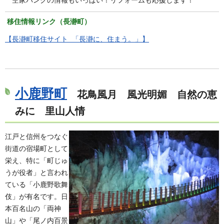
空家バンクの情報もいっぱい！リフォームも応援します！
移住情報リンク（長瀞町）
【長瀞町移住サイト 「長瀞に、住まう。」】
小鹿野町
花鳥風月 風光明媚 自然の恵
みに 里山人情
江戸と信州をつなぐ
街道の宿場町として
栄え、特に「町じゅ
うが役者」と言われ
ている「小鹿野歌舞
伎」が有名です。日
本百名山の「両神
山」や「尾ノ内百景