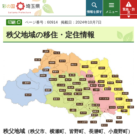
彩の国 埼玉県
緊急・防
情報を探す
メニュー
災
ページ番号：60914
掲載日：2024年10月7日
秩父地域の移住・定住情報
秩父地域
（秩父市、横瀬町、皆野町、長瀞町、小鹿野町）