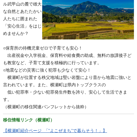
ル武甲山の麓で雄大
な自然とあたたかい
人たちに囲まれた
「安心生活」をはじ
めませんか？
○保育所の待機児童ゼロで子育ても安心！
出産祝金や入学祝金、保育料や給食費の助成、無料の放課後子ど
も教室など、子育て支援を積極的に行っています。
○地震などの災害に強く犯罪も少なくて安心！
横瀬町が位置する秩父地域は堅い岩盤により昔から地震に強いと
言われています。また、横瀬町は県内トップクラスの
低い犯罪率・少ない犯罪発生件数を誇り、安心して生活できま
す。
（横瀬町の移住関連パンフレットから抜粋）
移住情報リンク（横瀬町）
【横瀬町紹介ページ 「”よこぜまち”で暮らそう！」】