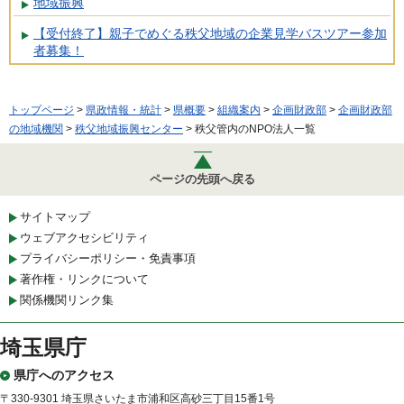
地域振興
【受付終了】親子でめぐる秩父地域の企業見学バスツアー参加
者募集！
トップページ
>
県政情報・統計
>
県概要
>
組織案内
>
企画財政部
>
企画財政部
の地域機関
>
秩父地域振興センター
> 秩父管内のNPO法人一覧
ページの先頭へ戻る
サイトマップ
ウェブアクセシビリティ
プライバシーポリシー・免責事項
著作権・リンクについて
関係機関リンク集
埼玉県庁
県庁へのアクセス
〒330-9301 埼玉県さいたま市浦和区高砂三丁目15番1号