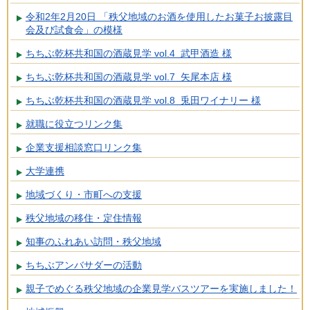
令和2年2月20日 「秩父地域のお酒を使用したお菓子お披露目
会及び試食会」の模様
ちちぶ乾杯共和国の酒蔵見学 vol.4 武甲酒造 様
ちちぶ乾杯共和国の酒蔵見学 vol.7 矢尾本店 様
ちちぶ乾杯共和国の酒蔵見学 vol.8 兎田ワイナリー 様
就職に役立つリンク集
企業支援相談窓口リンク集
大学連携
地域づくり・市町への支援
秩父地域の移住・定住情報
知事のふれあい訪問・秩父地域
ちちぶアンバサダーの活動
親子でめぐる秩父地域の企業見学バスツアーを実施しました！