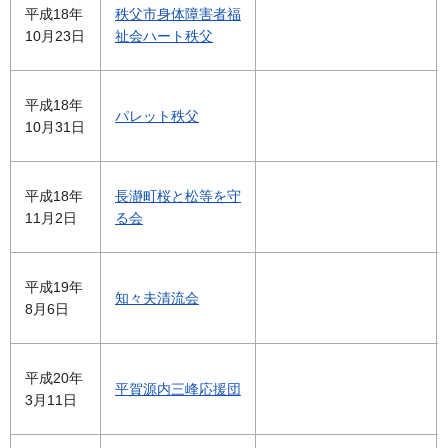
平成18年
秩父市身体障害者福
10月23日
祉会ハート秩父
平成18年
パレット秩父
10月31日
平成18年
長瀞町桜と松等を守
11月2日
る会
平成19年
知々夫清流会
8月6日
平成20年
平賀源内三峰応援団
3月11日