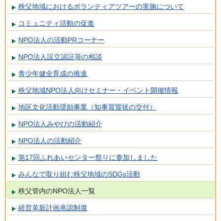
秩父地域におけるボランティアツアーの実施について
コミュニティ活動の促進
NPO法人の活動PRコーナー
NPO法人設立認証等の相談
青少年健全育成の推進
秩父地域NPO法人向けセミナー・イベント開催情報
地区文化活動奨励事業（知事賞賞状の交付）
NPO法人みやびの活動紹介
NPO法人の活動紹介
第17回ふれあいセンター祭りに参加しました
みんなで取り組む秩父地域のSDGs活動
秩父管内のNPO法人一覧
経営革新計画承認制度