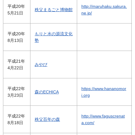
平成20年
http://maruhaku.sakura.
秩父まるごと博物館
5月21日
ne.jp/
平成20年
もりと水の源流文化
8月13日
塾
平成21年
みやび
4月22日
平成22年
https://www.hananomor
森のECHICA
3月23日
i.org
平成22年
http://www.faguscrenat
秩父百年の森
8月18日
a.com/