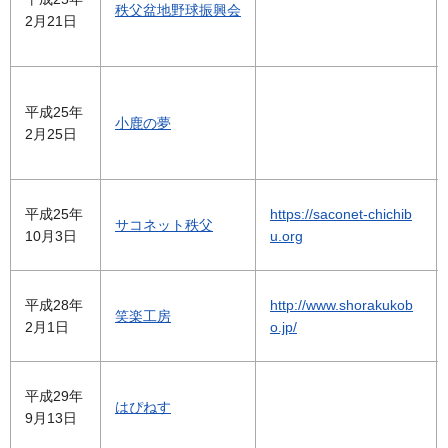
秩父盆地野球振興会
2月21日
平成25年
小鹿の夢
2月25日
平成25年
https://saconet-chichib
サコネット秩父
10月3日
u.org
平成28年
http://www.shorakukob
笑楽工房
2月1日
o.jp/
平成29年
はぴねす
9月13日