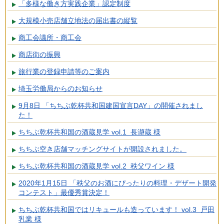
「多様な働き方実践企業」認定制度
大規模小売店舗立地法の届出書の縦覧
商工会議所・商工会
商店街の振興
旅行業の登録申請等のご案内
埼玉労働局からのお知らせ
9月8日 「ちちぶ乾杯共和国建国宣言DAY」の開催されまし
た！
ちちぶ乾杯共和国の酒蔵見学 vol.1 長瀞蔵 様
ちちぶ空き店舗マッチングサイトが開設されました。
ちちぶ乾杯共和国の酒蔵見学 vol.2 秩父ワイン 様
2020年1月15日 「秩父のお酒にぴったりの料理・デザート開発
コンテスト」最優秀賞決定！
ちちぶ乾杯共和国ではリキュールも造っています！ vol.3 戸田
乳業 様