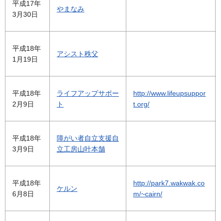
平成17年
やまなみ
3月30日
平成18年
アシスト秩父
1月19日
平成18年
ライフアップサポー
http://www.lifeupsuppor
2月9日
ト
t.org/
平成18年
障がい者自立支援自
3月9日
立工房山叶本舗
平成18年
http://park7.wakwak.co
ケルン
6月8日
m/~cairn/