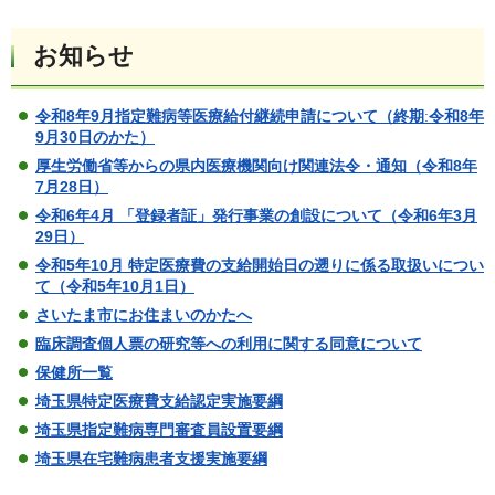
お知らせ
令和8年9月指定難病等医療給付継続申請について（終期
:
令和8年
9月30日のかた）
厚生労働省等からの県内医療機関向け関連法令・通知（令和8年
7月28日）
令和6年4月 「登録者証」発行事業の創設について（令和6年3月
29日）
令和5年10月 特定医療費の支給開始日の遡りに係る取扱いについ
て（令和5年10月1日）
さいたま市にお住まいのかたへ
臨床調査個人票の研究等への利用に関する同意について
保健所一覧
埼玉県特定医療費支給認定実施要綱
埼玉県指定難病専門審査員設置要綱
埼玉県在宅難病患者支援実施要綱