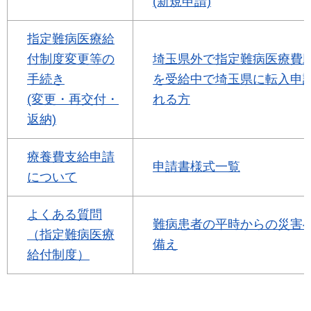
(新規申請)
指定難病医療給
付制度変更等の
埼玉県外で指定難病医療費
手続き
を受給中で埼玉県に転入申
(変更・再交付・
れる方
返納)
療養費支給申請
申請書様式一覧
について
よくある質問
難病患者の平時からの災害
（指定難病医療
備え
給付制度）