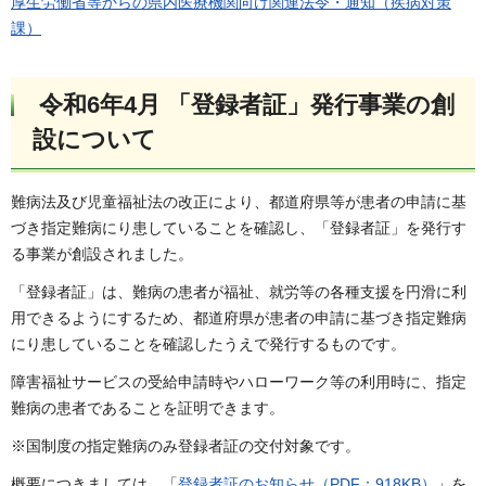
厚生労働省等からの県内医療機関向け関連法令・通知（疾病対策
課）
​​​​令和6年4月 「登録者証」発行事業の創
設について
難病法及び児童福祉法の改正により、都道府県等が患者の申請に基
づき指定難病にり患していることを確認し、「登録者証」を発行す
る事業が創設されました。
「登録者証」は、難病の患者が福祉、就労等の各種支援を円滑に利
用できるようにするため、都道府県が患者の申請に基づき指定難病
にり患していることを確認したうえで発行するものです。
障害福祉サービスの受給申請時やハローワーク等の利用時に、指定
難病の患者であることを証明できます。
※国制度の指定難病のみ登録者証の交付対象です。
概要につきましては、「
登録者証のお知らせ（PDF：918KB）
」を