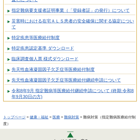
指定難病要支援者証明事業（「登録者証」の発行）について
災害時における在宅ＡＬＳ患者の安全確保に関する協定につい
て
特定疾患等医療給付制度
特定疾患認定基準 ダウンロード
臨床調査個人票 様式ダウンロード
先天性血液凝固因子欠乏症等医療給付制度
先天性血液凝固因子欠乏症等医療給付継続申請について
令和8年9月 指定難病等医療給付継続申請について (終期:令和8
年9月30日の方)
トップページ
>
健康・福祉
>
医療
>
難病対策
> 難病対策（指定難病医療給付制
度）