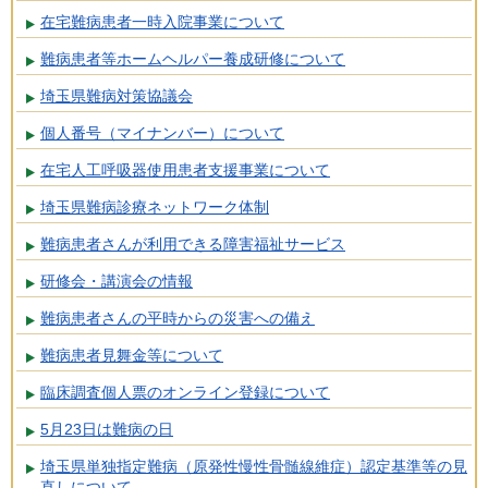
在宅難病患者一時入院事業について
難病患者等ホームヘルパー養成研修について
埼玉県難病対策協議会
個人番号（マイナンバー）について
在宅人工呼吸器使用患者支援事業について
埼玉県難病診療ネットワーク体制
難病患者さんが利用できる障害福祉サービス
研修会・講演会の情報
難病患者さんの平時からの災害への備え
難病患者見舞金等について
臨床調査個人票のオンライン登録について
5月23日は難病の日
埼玉県単独指定難病（原発性慢性骨髄線維症）認定基準等の見
直しについて