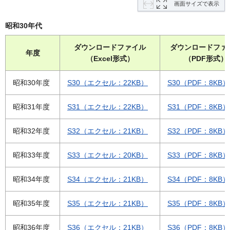
画面サイズで表示
昭和30年代
ダウンロードファイル
ダウンロードファ
年度
（Excel形式）
（PDF形式）
昭和30年度
S30（エクセル：22KB）
S30（PDF：8KB）
昭和31年度
S31（エクセル：22KB）
S31（PDF：8KB）
昭和32年度
S32（エクセル：21KB）
S32（PDF：8KB）
昭和33年度
S33（エクセル：20KB）
S33（PDF：8KB）
昭和34年度
S34（エクセル：21KB）
S34（PDF：8KB）
昭和35年度
S35（エクセル：21KB）
S35（PDF：8KB）
昭和36年度
S36（エクセル：21KB）
S36（PDF：8KB）