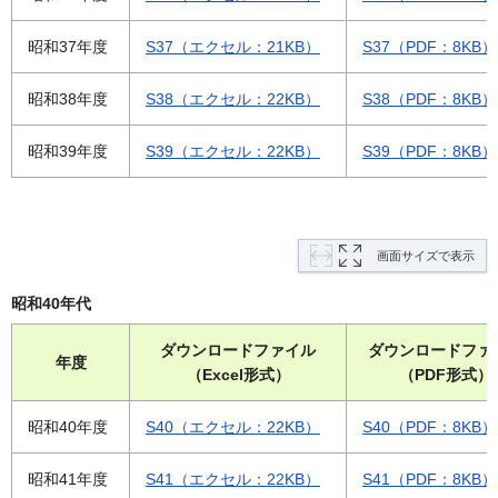
昭和37年度
S37（エクセル：21KB）
S37（PDF：8KB）
昭和38年度
S38（エクセル：22KB）
S38（PDF：8KB）
昭和39年度
S39（エクセル：22KB）
S39（PDF：8KB）
画面サイズで表示
昭和40年代
ダウンロードファイル
ダウンロードファ
年度
（Excel形式）
（PDF形式）
昭和40年度
S40（エクセル：22KB）
S40（PDF：8KB）
昭和41年度
S41（エクセル：22KB）
S41（PDF：8KB）