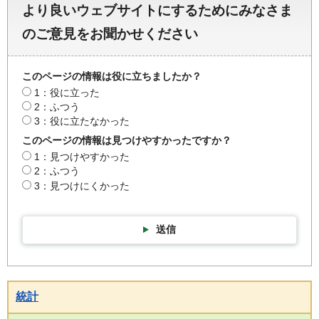
より良いウェブサイトにするためにみなさま
のご意見をお聞かせください
このページの情報は役に立ちましたか？
1：役に立った
2：ふつう
3：役に立たなかった
このページの情報は見つけやすかったですか？
1：見つけやすかった
2：ふつう
3：見つけにくかった
送信
統計