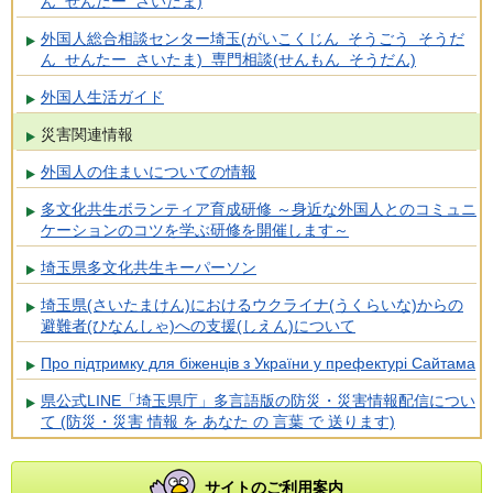
ん せんたー さいたま)
外国人総合相談センター埼玉(がいこくじん そうごう そうだ
ん せんたー さいたま) 専門相談(せんもん そうだん)
外国人生活ガイド
災害関連情報
外国人の住まいについての情報
多文化共生ボランティア育成研修 ～身近な外国人とのコミュニ
ケーションのコツを学ぶ研修を開催します～
埼玉県多文化共生キーパーソン
埼玉県(さいたまけん)におけるウクライナ(うくらいな)からの
避難者(ひなんしゃ)への支援(しえん)について
Про підтримку для біженців з України у префектурі Сайтама
県公式LINE「埼玉県庁」多言語版の防災・災害情報配信につい
て (防災・災害 情報 を あなた の 言葉 で 送ります)
サイトのご利用案内