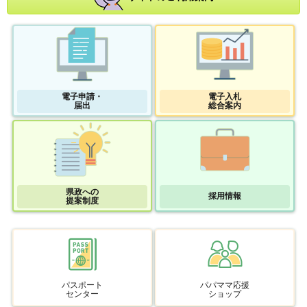
電子申請・
電子入札
届出
総合案内
県政への
採用情報
提案制度
パスポート
パパママ応援
センター
ショップ