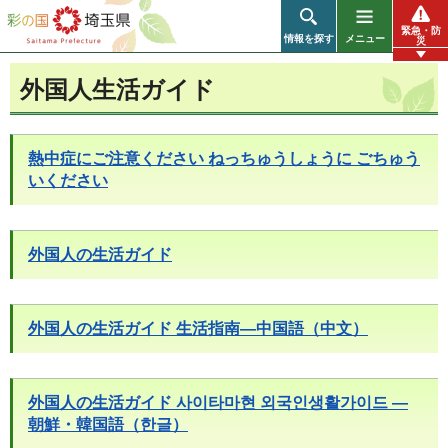
彩の国 埼玉県
緊急・防
情報を探す
メニュー
災
外国人生活ガイド
熱中症にご注意ください ねっちゅうしょうに ごちゅう
いください
外国人の生活ガイド
外国人の生活ガイド 生活指南―中国語（中文）
外国人の生活ガイド 사이타마현 외국인생활가이드 ―
朝鮮・韓国語（한글）