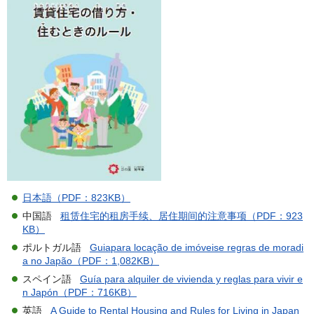
日本語（PDF：823KB）
中国語
租赁住宅的租房手续、居住期间的注意事项（PDF：923
KB）
ポルトガル語
Guiapara locação de imóveise regras de moradi
a no Japão（PDF：1,082KB）
スペイン語
Guía para alquiler de vivienda y reglas para vivir e
n Japón（PDF：716KB）
英語
A Guide to Rental Housing and Rules for Living in Japan