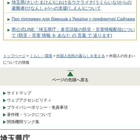
埼玉県(さいたまけん)におけるウクライナ(うくらいな)からの
避難者(ひなんしゃ)への支援(しえん)について
Про підтримку для біженців з України у префектурі Сайтама
県公式LINE「埼玉県庁」多言語版の防災・災害情報配信につい
て (防災・災害 情報 を あなた の 言葉 で 送ります)
トップページ
>
くらし・環境
>
外国人住民の暮らしを支える
> 外国人の住まい
についての情報
ページの先頭へ戻る
サイトマップ
ウェブアクセシビリティ
プライバシーポリシー・免責事項
著作権・リンクについて
関係機関リンク集
埼玉県庁