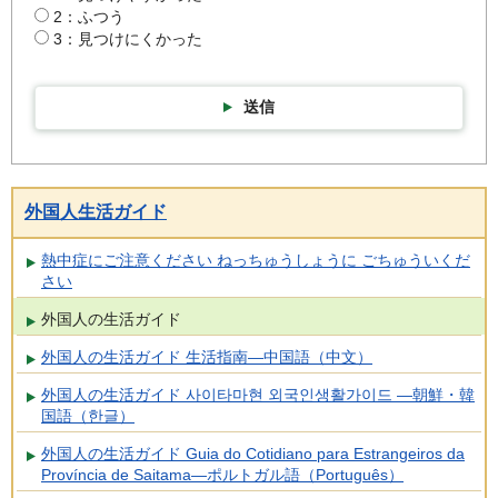
2：ふつう
3：見つけにくかった
送信
外国人生活ガイド
熱中症にご注意ください ねっちゅうしょうに ごちゅういくだ
さい
外国人の生活ガイド
外国人の生活ガイド 生活指南―中国語（中文）
外国人の生活ガイド 사이타마현 외국인생활가이드 ―朝鮮・韓
国語（한글）
外国人の生活ガイド Guia do Cotidiano para Estrangeiros da
Província de Saitama―ポルトガル語（Português）