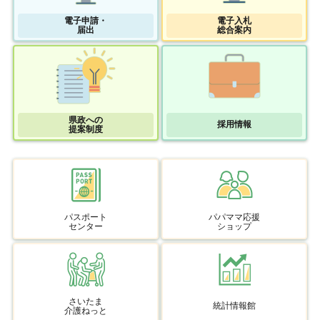
電子申請・
電子入札
届出
総合案内
県政への
採用情報
提案制度
パスポート
パパママ応援
センター
ショップ
さいたま
統計情報館
介護ねっと