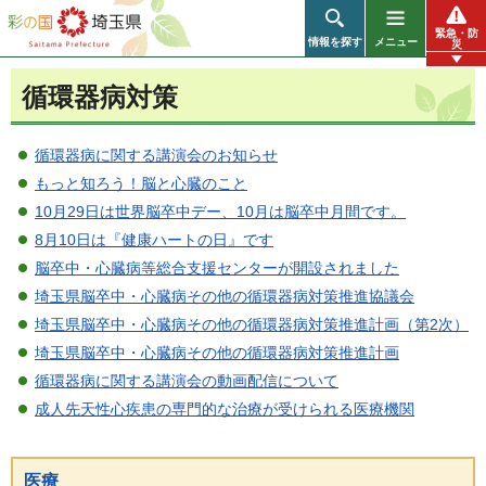
彩の国 埼玉県
緊急・防
情報を探す
メニュー
災
循環器病対策
循環器病に関する講演会のお知らせ
もっと知ろう！脳と心臓のこと
10月29日は世界脳卒中デー、10月は脳卒中月間です。
8月10日は『健康ハートの日』です
脳卒中・心臓病等総合支援センターが開設されました
埼玉県脳卒中・心臓病その他の循環器病対策推進協議会
埼玉県脳卒中・心臓病その他の循環器病対策推進計画（第2次）
埼玉県脳卒中・心臓病その他の循環器病対策推進計画
循環器病に関する講演会の動画配信について
成人先天性心疾患の専門的な治療が受けられる医療機関
医療