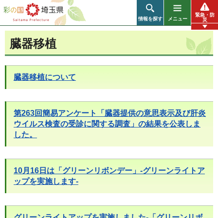
彩の国 埼玉県
緊急・防
情報を探す
メニュー
災
臓器移植
臓器移植について
第263回簡易アンケート「臓器提供の意思表示及び肝炎
ウイルス検査の受診に関する調査」の結果を公表しま
した。
10月16日は「グリーンリボンデー」-グリーンライトア
ップを実施します-
グリーンライトアップを実施しました-「グリーンリボ