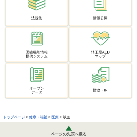
法規集
情報公開
医療機能情報
埼玉県AED
提供システム
マップ
オープン
財政・IR
データ
トップページ
>
健康・福祉
>
医療
> 献血
ページの先頭へ戻る