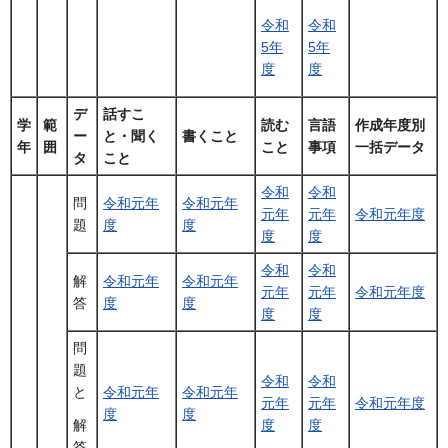
令和
令和
5年
5年
度
度
デ
話すこ
学
範
読む
言語
作成年度別
ー
と・聞く
書くこと
年
囲
こと
事項
一括データ
タ
こと
令和
令和
問
令和元年
令和元年
元年
元年
令和元年度
題
度
度
度
度
令和
令和
解
令和元年
令和元年
元年
元年
令和元年度
答
度
度
度
度
問
題
令和
令和
と
令和元年
令和元年
元年
元年
令和元年度
度
度
度
度
解
答