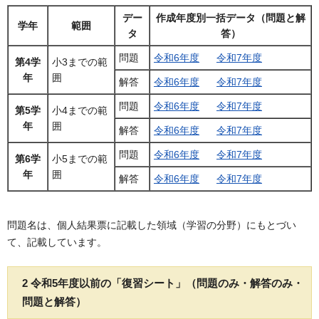
デー
作成年度別一括データ（問題と解
学年
範囲
タ
答）
問題
令和6年度
令和7年度
第4学
小3までの範
年
囲
解答
令和6年度
令和7年度
問題
令和6年度
令和7年度
第5学
小4までの範
年
囲
解答
令和6年度
令和7年度
問題
令和6年度
令和7年度
第6学
小5までの範
年
囲
解答
令和6年度
令和7年度
問題名は、個人結果票に記載した領域（学習の分野）にもとづい
て、記載しています。
2 令和5年度以前の「復習シート」（問題のみ・解答のみ・
問題と解答）