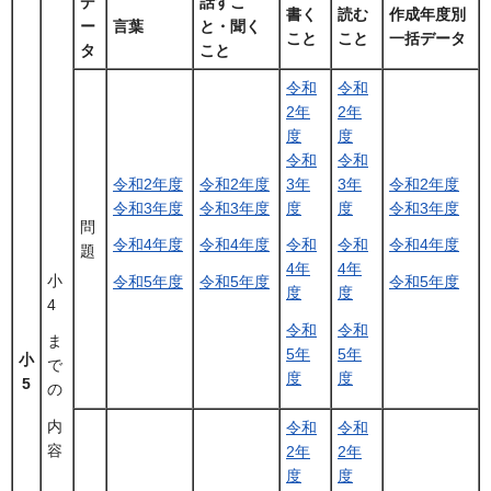
デ
話すこ
書く
読む
作成年度別
ー
言葉
と・聞く
こと
こと
一括データ
タ
こと
令和
令和
2年
2年
度
度
令和
令和
令和2年度
令和2年度
3年
3年
令和2年度
令和3年度
令和3年度
度
度
令和3年度
問
令和4年度
令和4年度
令和
令和
令和4年度
題
4年
4年
小
令和5年度
令和5年度
令和5年度
度
度
4
令和
令和
ま
5年
5年
小
で
度
度
5
の
内
令和
令和
容
2年
2年
度
度