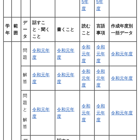
5年
5年
度
度
デ
話すこ
学
範
読む
言語
作成年度別
ー
と・聞く
書くこと
年
囲
こと
事項
一括データ
タ
こと
令和
令和
問
令和元年
令和元年
元年
元年
令和元年度
題
度
度
度
度
令和
令和
解
令和元年
令和元年
元年
元年
令和元年度
答
度
度
度
度
問
題
令和
令和
と
令和元年
令和元年
元年
元年
令和元年度
度
度
度
度
解
答