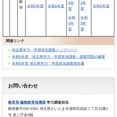
解
4年
4年
令和5年度
令和5年度
令和5年度
答
度
度
令和
令和
5年
5年
度
度
関連リンク
埼玉県学力・学習状況調査トップページ
令和5年度「埼玉県学力・学習状況調査」調査問題の概要
令和5年度 埼玉県学力・学習状況調査報告書
お問い合わせ
教育局
義務教育指導課
学力調査担当
郵便番号330-9301 埼玉県さいたま市浦和区高砂三丁目15番1
号 第二庁舎4階