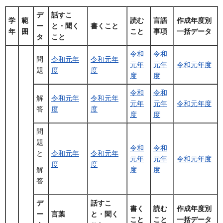
デ
話すこ
学
範
読む
言語
作成年度別
ー
と・聞く
書くこと
年
囲
こと
事項
一括データ
タ
こと
令和
令和
問
令和元年
令和元年
元年
元年
令和元年度
題
度
度
度
度
令和
令和
解
令和元年
令和元年
元年
元年
令和元年度
答
度
度
度
度
問
題
令和
令和
と
令和元年
令和元年
元年
元年
令和元年度
度
度
度
度
解
答
デ
話すこ
書く
読む
作成年度別
ー
言葉
と・聞く
こと
こと
一括データ