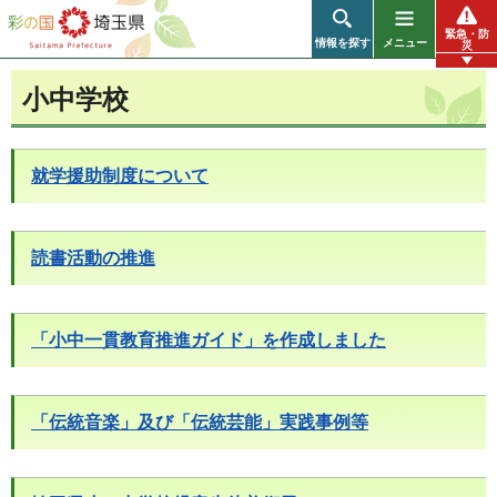
彩の国 埼玉県
緊急・防
情報を探す
メニュー
災
小中学校
就学援助制度について
読書活動の推進
「小中一貫教育推進ガイド」を作成しました
「伝統音楽」及び「伝統芸能」実践事例等