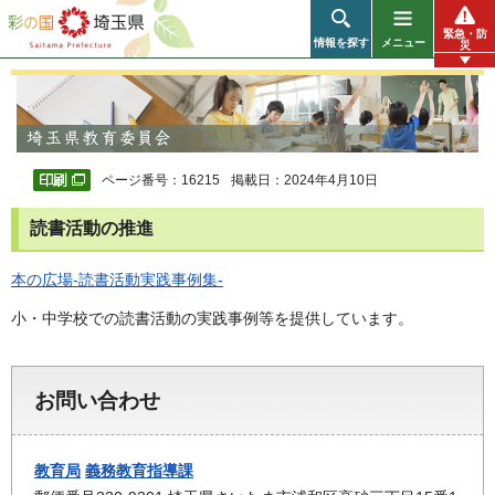
彩の国 埼玉県
緊急・防
情報を探す
メニュー
災
ページ番号：16215
掲載日：2024年4月10日
読書活動の推進
本の広場-読書活動実践事例集-
小・中学校での読書活動の実践事例等を提供しています。
お問い合わせ
教育局
義務教育指導課