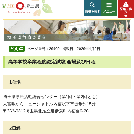
彩の国 埼玉県
緊急・防
情報を探す
メニュー
災
ページ番号：26909
掲載日：2026年4月6日
高等学校卒業程度認定試験 会場及び日程
1会場
埼玉県県民活動総合センター（第1回・第2回とも）
大宮駅からニューシャトル内宿駅下車徒歩約15分
〒362-0812埼玉県北足立郡伊奈町内宿台6-26
2日程