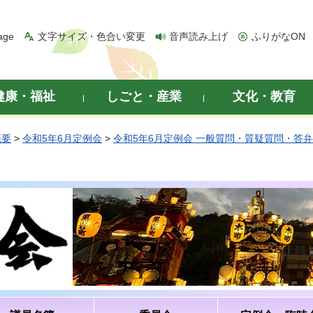
age
文字サイズ・色合い変更
音声読み上げ
ふりがなON
健康・福祉
しごと・産業
文化・教育
概要
>
令和5年6月定例会
>
令和5年6月定例会 一般質問・質疑質問・答