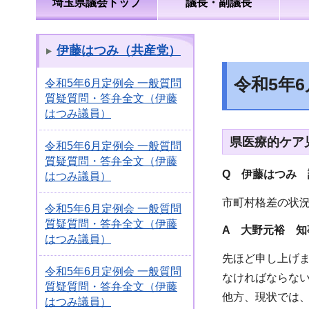
埼玉県議会トップ
議長・副議長
伊藤はつみ（共産党）
令和5年
令和5年6月定例会 一般質問
質疑質問・答弁全文（伊藤
はつみ議員）
県医療的ケア
令和5年6月定例会 一般質問
質疑質問・答弁全文（伊藤
Q 伊藤はつみ 
はつみ議員）
市町村格差の状
令和5年6月定例会 一般質問
質疑質問・答弁全文（伊藤
A 大野元裕 知
はつみ議員）
先ほど申し上げ
令和5年6月定例会 一般質問
なければならな
質疑質問・答弁全文（伊藤
他方、現状では
はつみ議員）