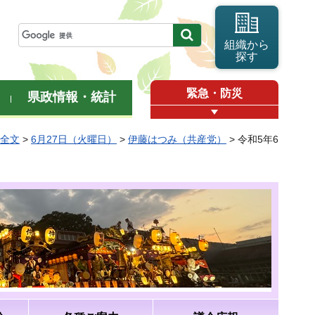
組織から
探す
緊急・防災
県政情報・統計
弁全文
>
6月27日（火曜日）
>
伊藤はつみ（共産党）
> 令和5年6