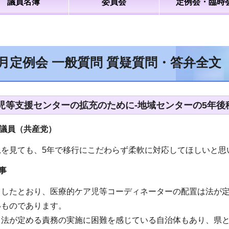
議員名簿
委員会
定例会・臨時
6月定例会 一般質問 質疑質問・答弁全
児等支援センターの拡充のために-地域センターの5年後
議員（共産党）
況を見ても、5年で移行にこだわらず柔軟に対応してほしいと思
事
ましたとおり、医療的ケア児等コーディネーターの配置は法が
いものであります。
、法が定める責務の実施に困難を感じている自治体もあり、県