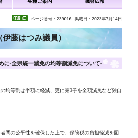
会
各種ご案内
議会広報
ページ番号：239016
掲載日：2023年7月14日
文（伊藤はつみ議員）
に-全県統一減免の均等割減免について-
の均等割は半額に軽減、更に第3子を全額減免など独自
。
険者間の公平性を確保した上で、保険税の負担軽減を図