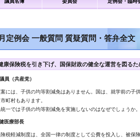
議員名簿
委員会
定例会・臨時
6月定例会 一般質問 質疑質問・答弁全
健康保険税を引き下げ、国保財政の健全な運営を図るため
議員（共産党）
度案には、子供の均等割減免はありません。国は、就学前の子供
た市町村もあります。
県統一では子供の均等割減免を実施しないのはなぜでしょうか
健医療部長
保険税軽減制度は、全国一律の制度として公費を投入し、被保