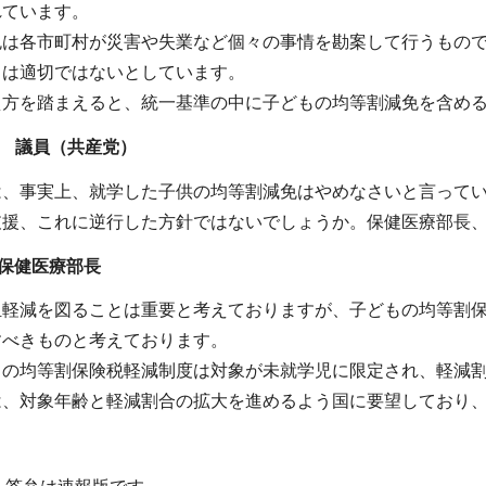
れています。
免は各市町村が災害や失業など個々の事情を勘案して行うもの
とは適切ではないとしています。
え方を踏まえると、統一基準の中に子どもの均等割減免を含め
 議員（共産党）
は、事実上、就学した子供の均等割減免はやめなさいと言って
支援、これに逆行した方針ではないでしょうか。保健医療部長
保健医療部長
担軽減を図ることは重要と考えておりますが、子どもの均等割
すべきものと考えております。
もの均等割保険税軽減制度は対象が未就学児に限定され、軽減割
は、対象年齢と軽減割合の拡大を進めるよう国に要望しており