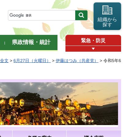
組織から
探す
緊急・防災
県政情報・統計
弁全文
>
6月27日（火曜日）
>
伊藤はつみ（共産党）
> 令和5年6