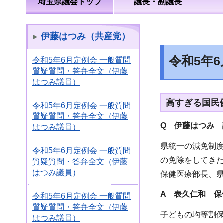
埼玉県議会トップ
議長・副議長
伊藤はつみ（共産党）
令和5年
令和5年6月定例会 一般質問
質疑質問・答弁全文（伊藤
はつみ議員）
高すぎる国民
令和5年6月定例会 一般質問
質疑質問・答弁全文（伊藤
Q 伊藤はつみ 
はつみ議員）
県統一の減免制
令和5年6月定例会 一般質問
の免除をしてき
質疑質問・答弁全文（伊藤
はつみ議員）
保健医療部長、
A 表久仁和 保
令和5年6月定例会 一般質問
質疑質問・答弁全文（伊藤
子どもの均等割
はつみ議員）