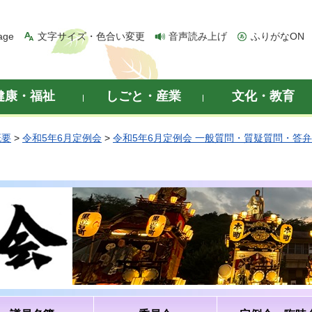
age
文字サイズ・色合い変更
音声読み上げ
ふりがなON
健康・福祉
しごと・産業
文化・教育
概要
>
令和5年6月定例会
>
令和5年6月定例会 一般質問・質疑質問・答