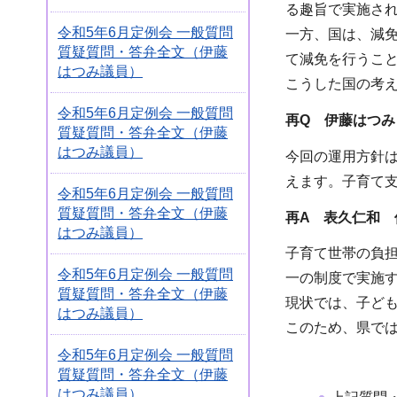
る趣旨で実施さ
令和5年6月定例会 一般質問
一方、国は、減
質疑質問・答弁全文（伊藤
て減免を行うこ
はつみ議員）
こうした国の考
令和5年6月定例会 一般質問
再Q 伊藤はつみ
質疑質問・答弁全文（伊藤
はつみ議員）
今回の運用方針
えます。子育て
令和5年6月定例会 一般質問
質疑質問・答弁全文（伊藤
再A 表久仁和 
はつみ議員）
子育て世帯の負
令和5年6月定例会 一般質問
一の制度で実施
質疑質問・答弁全文（伊藤
現状では、子ど
はつみ議員）
このため、県で
令和5年6月定例会 一般質問
質疑質問・答弁全文（伊藤
はつみ議員）