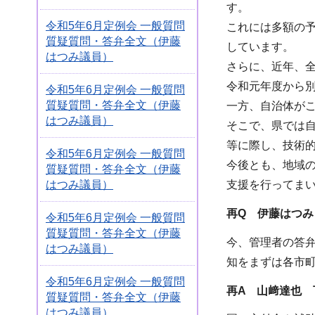
す。
令和5年6月定例会 一般質問
これには多額の
質疑質問・答弁全文（伊藤
しています。
はつみ議員）
さらに、近年、
令和元年度から
令和5年6月定例会 一般質問
質疑質問・答弁全文（伊藤
一方、自治体が
はつみ議員）
そこで、県では
等に際し、技術
令和5年6月定例会 一般質問
今後とも、地域
質疑質問・答弁全文（伊藤
はつみ議員）
支援を行ってま
再Q 伊藤はつみ
令和5年6月定例会 一般質問
質疑質問・答弁全文（伊藤
今、管理者の答
はつみ議員）
知をまずは各市
令和5年6月定例会 一般質問
再A 山﨑達也 
質疑質問・答弁全文（伊藤
はつみ議員）