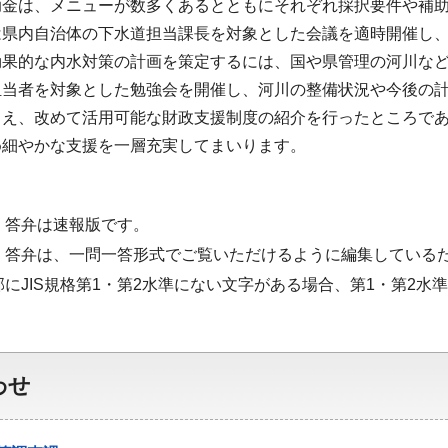
助金は、メニューが数多くあるとともにそれぞれ採択要件や補
は県内自治体の下水道担当課長を対象とした会議を適時開催し
効果的な内水対策の計画を策定するには、国や県管理の河川な
担当者を対象とした勉強会を開催し、河川の整備状況や今後の
まえ、改めて活用可能な財政支援制度の紹介を行ったところで
め細やかな支援を一層充実してまいります。
・答弁は速報版です。
・答弁は、一問一答形式でご覧いただけるように編集している
部にJIS規格第1・第2水準にない文字がある場合、第1・第2
わせ