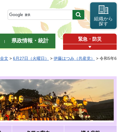
組織から
探す
緊急・防災
県政情報・統計
弁全文
>
6月27日（火曜日）
>
伊藤はつみ（共産党）
> 令和5年6