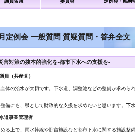
議員名簿
委員会
定例会・臨時
6月定例会 一般質問 質疑質問・答弁全
災害対策の抜本的強化を-都市下水への支援を-
議員（共産党）
域全体の治水が大切です。下水道、調整池などの整備が求めら
の整備にも、県として財政的な支援を求めたいと思います。下
水道事業管理者
進める上で、雨水幹線や貯留施設など都市下水に関する施設整