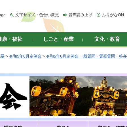
age
文字サイズ・色合い変更
音声読み上げ
ふりがなON
健康・福祉
しごと・産業
文化・教育
概要
>
令和5年6月定例会
>
令和5年6月定例会 一般質問・質疑質問・答