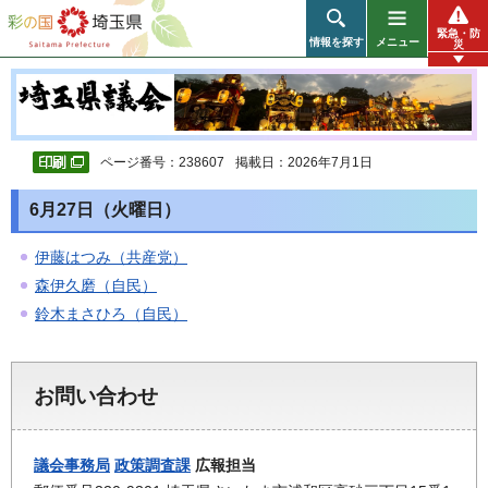
彩の国 埼玉県
緊急・防
情報を探す
メニュー
災
ページ番号：238607
掲載日：2026年7月1日
6月27日（火曜日）
伊藤はつみ（共産党）
森伊久磨（自民）
鈴木まさひろ（自民）
お問い合わせ
議会事務局
政策調査課
広報担当