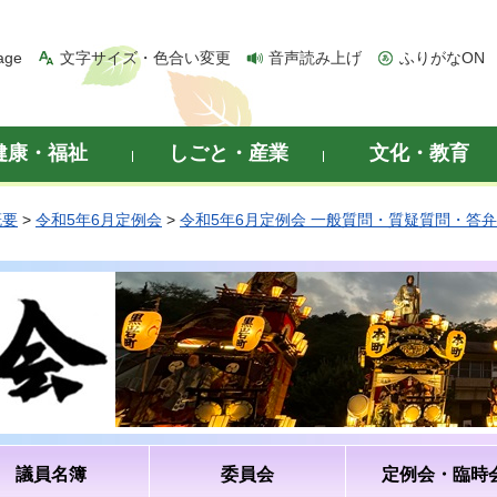
age
文字サイズ・色合い変更
音声読み上げ
ふりがなON
健康・福祉
しごと・産業
文化・教育
概要
>
令和5年6月定例会
>
令和5年6月定例会 一般質問・質疑質問・答
議員名簿
委員会
定例会・臨時