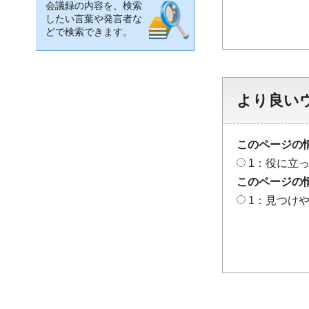
会議録の内容を、検索
したい言葉や発言者な
どで検索できます。
より良い
このページの
1：役に立
このページの
1：見つけ