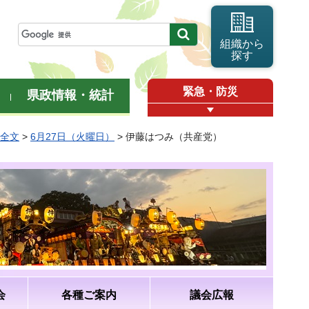
組織から
探す
緊急・防災
県政情報・統計
弁全文
>
6月27日（火曜日）
> 伊藤はつみ（共産党）
会
各種ご案内
議会広報