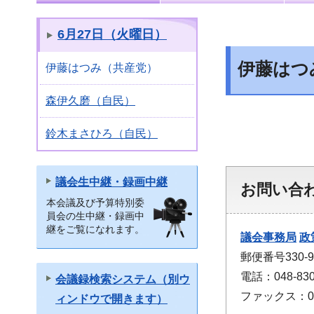
6月27日（火曜日）
伊藤はつ
伊藤はつみ（共産党）
森伊久磨（自民）
鈴木まさひろ（自民）
議会生中継・録画中継
お問い合
本会議及び予算特別委
員会の生中継・録画中
継をご覧になれます。
議会事務局
政
郵便番号330
電話：048-830
会議録検索システム（別ウ
ファックス：048
ィンドウで開きます）